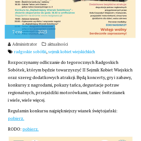
7
cze
2023
Administrator
aktualności
,
radgoskie sobótki
sejmik kobiet wiejskichkich
Rozpoczynamy odliczanie do tegorocznych Radgoskich
Sobótek, którym będzie towarzyszyć II Sejmik Kobiet Wiejskich
oraz szereg dodatkowych atrakcji. Będą koncerty, gry i zabawy,
konkursy z nagrodami, pokazy tańca, degustacje potraw
regionalnych, przejażdżki motorówkami, taniec świtezianek
i wiele, wiele więcej.
Regulamin konkursu najpiękniejszy wianek świętojański:
pobierz.
RODO:
pobierz.