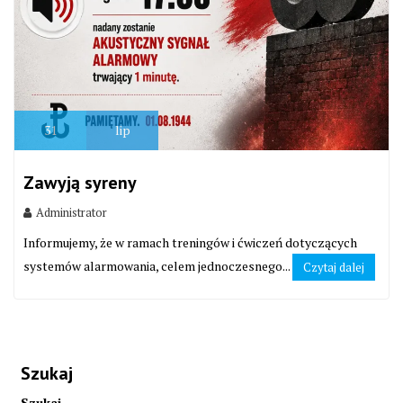
31
lip
Zawyją syreny
Administrator
Informujemy, że w ramach treningów i ćwiczeń dotyczących
systemów alarmowania, celem jednoczesnego...
Czytaj dalej
Szukaj
Szukaj