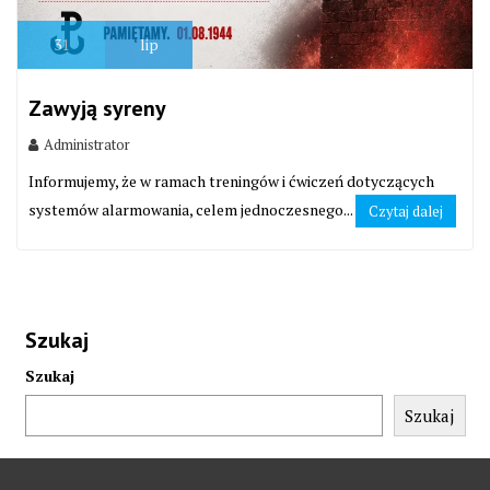
31
lip
Zawyją syreny
Administrator
Informujemy, że w ramach treningów i ćwiczeń dotyczących
systemów alarmowania, celem jednoczesnego...
Czytaj dalej
Szukaj
Szukaj
Szukaj