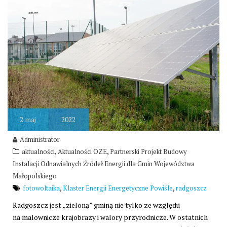
2
maj
2022
Administrator
,
,
aktualności
Aktualności OZE
Partnerski Projekt Budowy
Instalacji Odnawialnych Źródeł Energii dla Gmin Województwa
Małopolskiego
,
,
fotowoltaika
Klaster Energii Energetyczne Powiśle
radgoszcz
Radgoszcz jest „zieloną” gminą nie tylko ze względu
na malownicze krajobrazy i walory przyrodnicze. W ostatnich