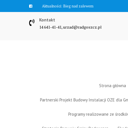
Skip
Aktualności:
Zawyją syreny
to
content
Kontakt
14 641-41-41, urzad@radgoszcz.pl
Strona główna
Partnerski Projekt Budowy Instalacji OZE dla 
Programy realizowane ze środk