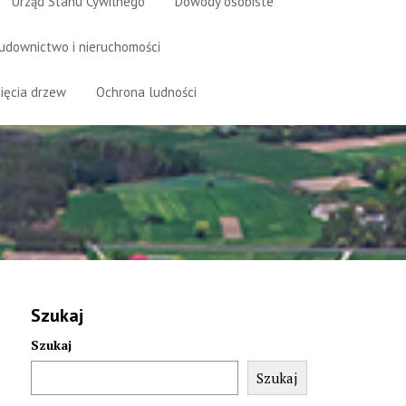
Urząd Stanu Cywilnego
Dowody osobiste
udownictwo i nieruchomości
ięcia drzew
Ochrona ludności
Szukaj
Szukaj
Szukaj