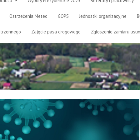
oradca
Wybory Prezydenckie 2025
Referaty i pracownicy
Ostrzeżenia Meteo
GOPS
Jednostki organizacyjne
B
strzennego
Zajęcie pasa drogowego
Zgłoszenie zamiaru usun