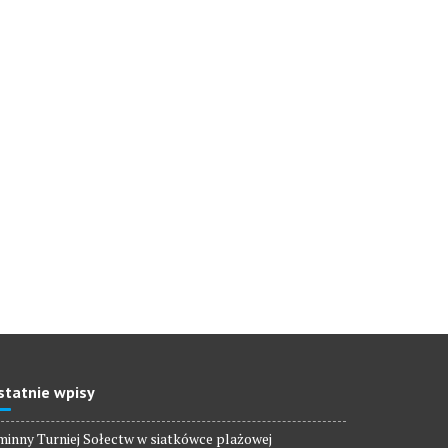
statnie wpisy
inny Turniej Sołectw w siatkówce plażowej