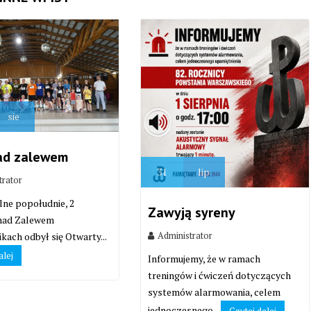
sie
ad zalewem
31
lip
trator
lne popołudnie, 2
Zawyją syreny
 nad Zalewem
Administrator
kach odbył się Otwarty...
alej
Informujemy, że w ramach
treningów i ćwiczeń dotyczących
systemów alarmowania, celem
jednoczesnego...