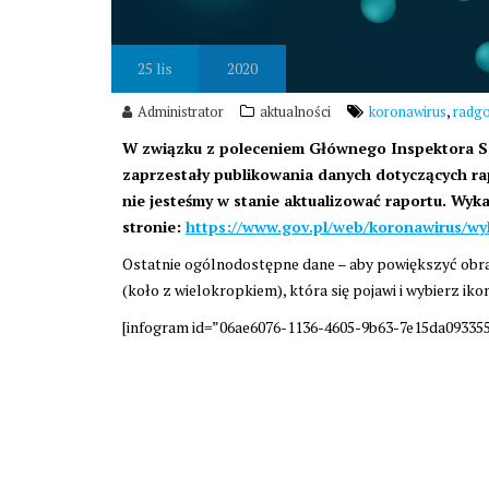
25
lis
2020
,
Administrator
aktualności
koronawirus
radg
W związku z poleceniem Głównego Inspektora Sa
zaprzestały publikowania danych dotyczących r
nie jesteśmy w stanie aktualizować raportu. Wy
stronie:
https://www.gov.pl/web/koronawirus/w
Ostatnie ogólnodostępne dane – aby powiększyć obraz
(koło z wielokropkiem), która się pojawi i wybierz iko
[infogram id=”06ae6076-1136-4605-9b63-7e15da093355″