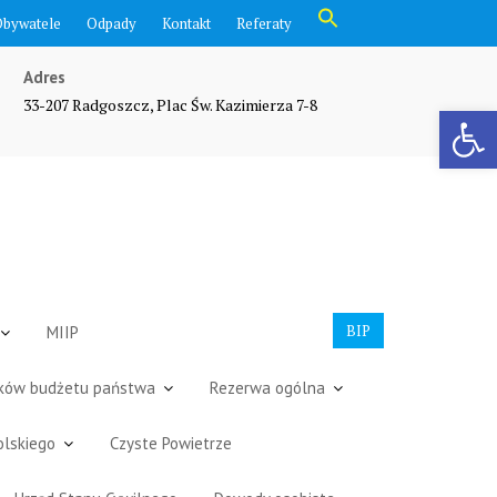
Search
Obywatele
Odpady
Kontakt
Referaty
for:
Search Button
Adres
33-207 Radgoszcz, Plac Św. Kazimierza 7-8
Otwórz pasek narzędzi
BIP
MIIP
dków budżetu państwa
Rezerwa ogólna
olskiego
Czyste Powietrze