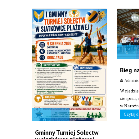
4
Bieg n
Adminis
W niedzie
sierpnia,
w Narożni
Czytaj d
4
sie
Gminny Turniej Sołectw