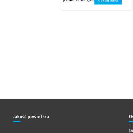
Czytaj dalej
Jakość powietrza
O
Gm