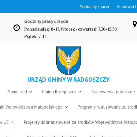
Wirtualny spacer
Honorowi 
Godziny pracy urzędu
Poniedziałek: 8-17. Wtorek - czwartek: 7.30-15.30.
Piątek: 7-14.
URZĄD GMINY W RADGOSZCZY
Samorząd
Gmina Radgoszcz
Zamówienia publiczne
Gmin Województwa Małopolskiego
Programy realizowane ze śro
ów UE
Projekty dofinansowane ze środków Województwa Małop