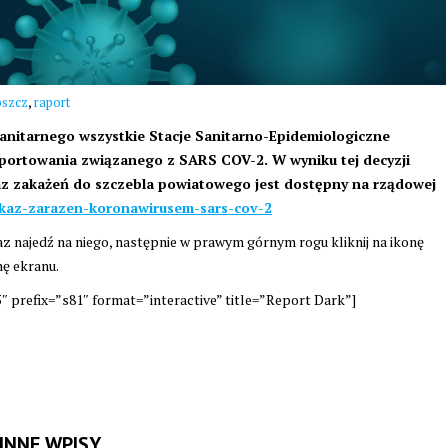
,
oszcz
raport
nitarnego wszystkie Stacje Sanitarno-Epidemiologiczne
aportowania związanego z SARS COV-2. W wyniku tej decyzji
kaz zakażeń do szczebla powiatowego jest dostępny na rządowej
ykaz-zarazen-koronawirusem-sars-cov-2
 najedź na niego, następnie w prawym górnym rogu kliknij na ikonę
nę ekranu.
 prefix=”s81″ format=”interactive” title=”Report Dark”]
INNE WPISY