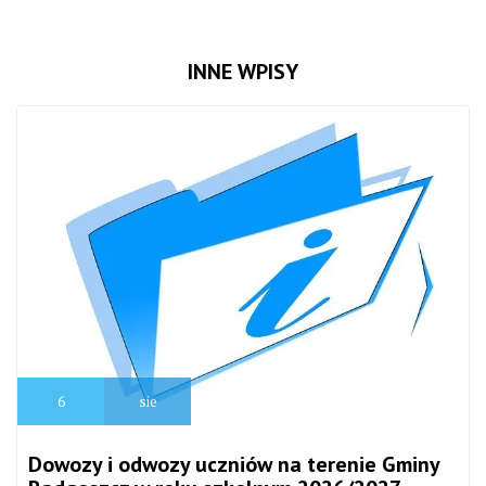
INNE WPISY
6
sie
Dowozy i odwozy uczniów na terenie Gminy