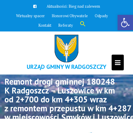
Skip
Aktualności:
Bieg nad zalewem
to
Otwórz pasek narzędzi
Wirtualny spacer
Honorowi Obywatele
Odpady
content
Search
Kontakt
Referaty
for:
Search Button
URZĄD GMINY W RADGOSZCZY
Remont drogi gminnej 180248
K Radgoszcz – Luszowice w km
od 2+700 do km 4+305 wraz
z remontem przepustu w km 4+287
w miejscowości Smyków i Luszowice
Gmina Radgoszcz