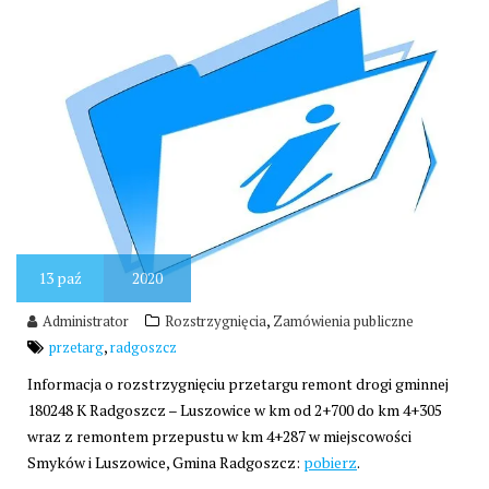
13
paź
2020
,
Administrator
Rozstrzygnięcia
Zamówienia publiczne
,
przetarg
radgoszcz
Informacja o rozstrzygnięciu przetargu remont drogi gminnej
180248 K Radgoszcz – Luszowice w km od 2+700 do km 4+305
wraz z remontem przepustu w km 4+287 w miejscowości
Smyków i Luszowice, Gmina Radgoszcz:
pobierz
.