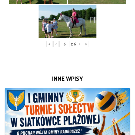
«
‹
z
6
›
»
INNE WPISY