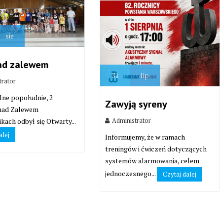
sie
ad zalewem
31
lip
trator
lne popołudnie, 2
Zawyją syreny
 nad Zalewem
Administrator
kach odbył się Otwarty...
alej
Informujemy, że w ramach
treningów i ćwiczeń dotyczących
systemów alarmowania, celem
jednoczesnego...
Czytaj dalej