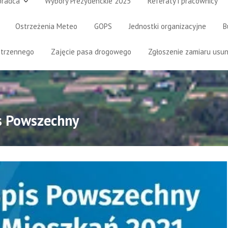
oradca
Wybory Prezydenckie 2025
Referaty i pracownicy
Ostrzeżenia Meteo
GOPS
Jednostki organizacyjne
B
strzennego
Zajęcie pasa drogowego
Zgłoszenie zamiaru usun
s Powszechny