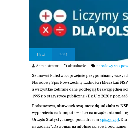
1
kwi
2021
Administrator
aktualności
narodowy spis po
Szanowni Państwo, uprzejmie przypominamy wszystkim
Narodowy Spis Powszechny Ludności i Mieszkań NSP
a wszystkie zebrane dane podlegają bezwzględnej och
1995 r. o statystyce publicznej (Dz.U. z 2020 r. poz. 443
Podstawową,
obowiązkową metodą udziału w NSP 
wypełnieniu na komputerze lub na urządzeniu mobiln
Urzędu Statystycznego pod adresem
spis.gov.pl
. Dl
na żądanie”. Dzwoniąc na infolinię spisową pod numer t