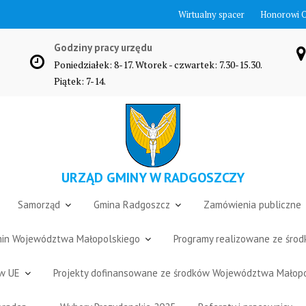
Wirtualny spacer
Honorowi 
Godziny pracy urzędu
Poniedziałek: 8-17. Wtorek - czwartek: 7.30-15.30.
Piątek: 7-14.
URZĄD GMINY W RADGOSZCZY
Samorząd
Gmina Radgoszcz
Zamówienia publiczne
Gmin Województwa Małopolskiego
Programy realizowane ze śro
ów UE
Projekty dofinansowane ze środków Województwa Małop