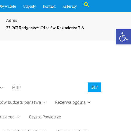
Search
Obywatele
Odpady
Kontakt
Referaty
for:
Search Button
Adres
33-207 Radgoszcz, Plac Św. Kazimierza 7-8
Otwórz pasek narzędzi
BIP
MIIP
dków budżetu państwa
Rezerwa ogólna
olskiego
Czyste Powietrze