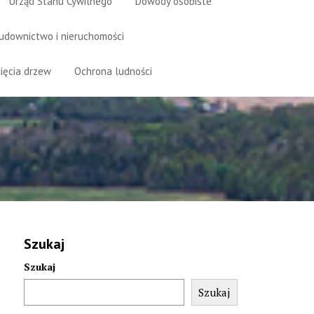
Urząd Stanu Cywilnego
Dowody osobiste
udownictwo i nieruchomości
ięcia drzew
Ochrona ludności
Szukaj
Szukaj
Szukaj