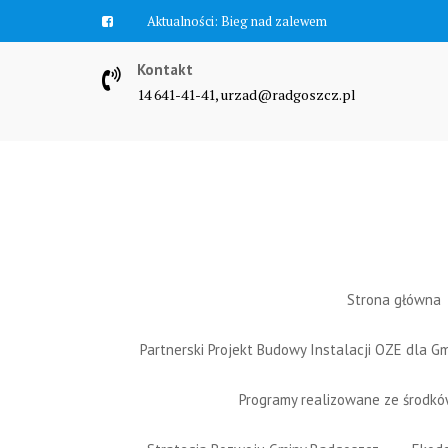
Skip
Aktualności:
Zawyją syreny
to
content
Kontakt
14 641-41-41, urzad@radgoszcz.pl
Strona główna
Partnerski Projekt Budowy Instalacji OZE dla 
Programy realizowane ze środk