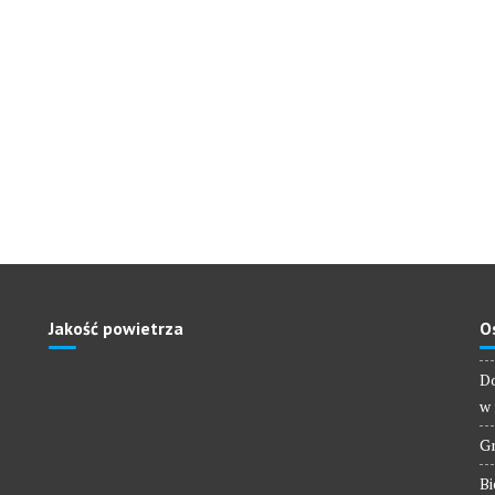
Jakość powietrza
O
Do
w 
Gm
Bi