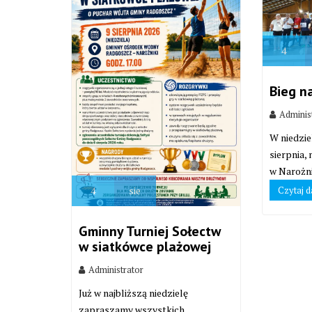
4
Bieg n
Adminis
W niedzie
sierpnia,
w Narożni
Czytaj d
4
sie
Gminny Turniej Sołectw
w siatkówce plażowej
Administrator
Już w najbliższą niedzielę
zapraszamy wszystkich