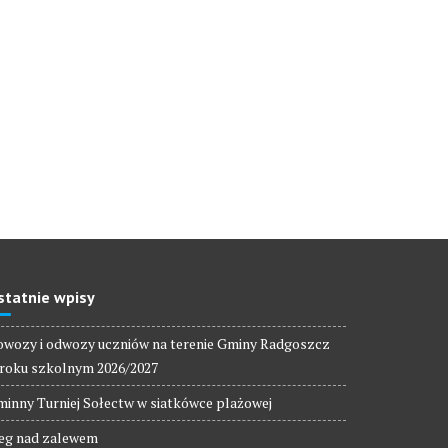
statnie wpisy
wozy i odwozy uczniów na terenie Gminy Radgoszcz
roku szkolnym 2026/2027
inny Turniej Sołectw w siatkówce plażowej
eg nad zalewem