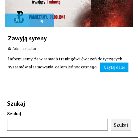
31
lip
Zawyją syreny
Administrator
Informujemy, że w ramach treningów i ćwiczeń dotyczących
systemów alarmowania, celem jednoczesnego...
Czytaj dalej
Szukaj
Szukaj
Szukaj