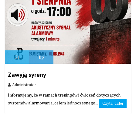
31
lip
Zawyją syreny
Administrator
Informujemy, że w ramach treningów i ćwiczeń dotyczących
systemów alarmowania, celem jednoczesnego...
Czytaj dalej