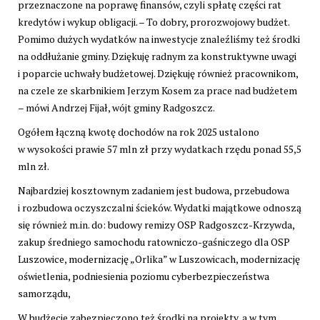
przeznaczone na poprawę finansów, czyli spłatę części rat
kredytów i wykup obligacji. – To dobry, prorozwojowy budżet.
Pomimo dużych wydatków na inwestycje znaleźliśmy też środki
na oddłużanie gminy. Dziękuję radnym za konstruktywne uwagi
i poparcie uchwały budżetowej. Dziękuję również pracownikom,
na czele ze skarbnikiem Jerzym Kosem za prace nad budżetem
– mówi Andrzej Fijał, wójt gminy Radgoszcz.
Ogółem łączną kwotę dochodów na rok 2025 ustalono
w wysokości prawie 57 mln zł przy wydatkach rzędu ponad 55,5
mln zł.
Najbardziej kosztownym zadaniem jest budowa, przebudowa
i rozbudowa oczyszczalni ścieków. Wydatki majątkowe odnoszą
się również m.in. do: budowy remizy OSP Radgoszcz-Krzywda,
zakup średniego samochodu ratowniczo-gaśniczego dla OSP
Luszowice, modernizację „Orlika” w Luszowicach, modernizację
oświetlenia, podniesienia poziomu cyberbezpieczeństwa
samorządu,
W budżecie zabezpieczono też środki na projekty, a w tym