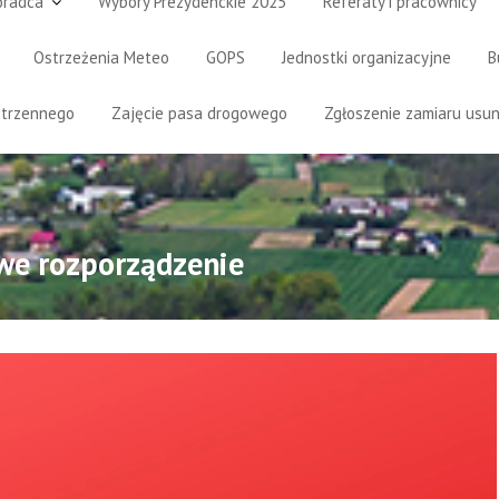
oradca
Wybory Prezydenckie 2025
Referaty i pracownicy
Ostrzeżenia Meteo
GOPS
Jednostki organizacyjne
B
strzennego
Zajęcie pasa drogowego
Zgłoszenie zamiaru usun
we rozporządzenie