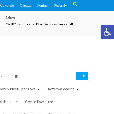
Search
Obywatele
Odpady
Kontakt
Referaty
for:
Search Button
Adres
33-207 Radgoszcz, Plac Św. Kazimierza 7-8
Otwórz pasek narzędzi
BIP
MIIP
dków budżetu państwa
Rezerwa ogólna
olskiego
Czyste Powietrze