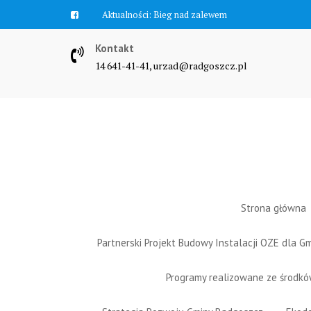
Skip
Aktualności:
Bieg nad zalewem
to
content
Kontakt
14 641-41-41, urzad@radgoszcz.pl
Strona główna
Partnerski Projekt Budowy Instalacji OZE dla 
Programy realizowane ze środk