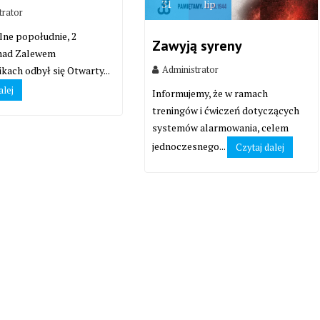
31
lip
trator
lne popołudnie, 2
Zawyją syreny
 nad Zalewem
Administrator
kach odbył się Otwarty...
alej
Informujemy, że w ramach
treningów i ćwiczeń dotyczących
systemów alarmowania, celem
jednoczesnego...
Czytaj dalej