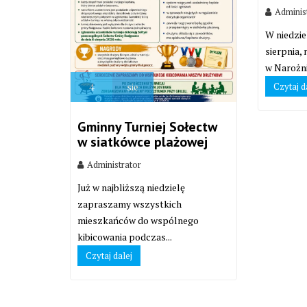
Adminis
W niedzie
sierpnia,
w Narożni
Czytaj d
4
sie
Gminny Turniej Sołectw
w siatkówce plażowej
Administrator
Już w najbliższą niedzielę
zapraszamy wszystkich
mieszkańców do wspólnego
kibicowania podczas...
Czytaj dalej