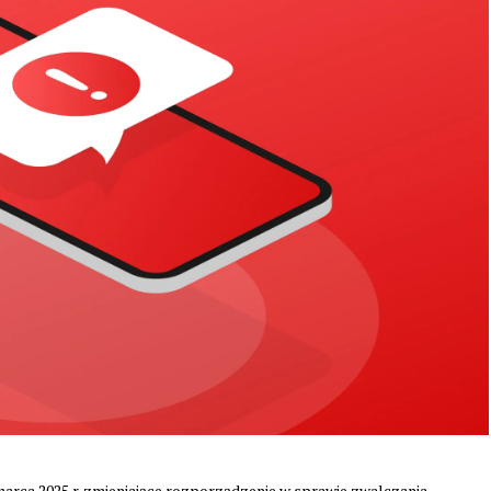
rca 2025 r. zmieniające rozporządzenie w sprawie zwalczania