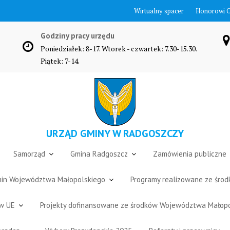
Wirtualny spacer
Honorowi 
Godziny pracy urzędu
Poniedziałek: 8-17. Wtorek - czwartek: 7.30-15.30.
Piątek: 7-14.
URZĄD GMINY W RADGOSZCZY
Samorząd
Gmina Radgoszcz
Zamówienia publiczne
Gmin Województwa Małopolskiego
Programy realizowane ze śro
ów UE
Projekty dofinansowane ze środków Województwa Małop