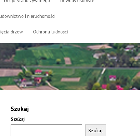
Urząd Stanu Cywilnego
Dowody osobiste
udownictwo i nieruchomości
ięcia drzew
Ochrona ludności
Szukaj
Szukaj
Szukaj