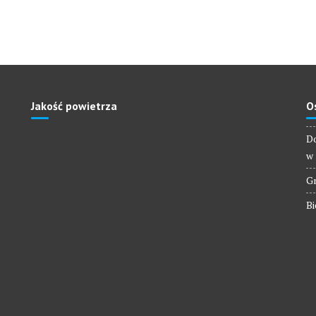
Jakość powietrza
O
Do
w 
Gm
Bi