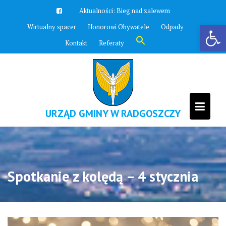
Skip
Aktualności:
Zawyją syreny
to
Otwórz pasek narzędzi
Wirtualny spacer
Honorowi Obywatele
Odpady
content
Search
Kontakt
Referaty
for:
Search Button
URZĄD GMINY W RADGOSZCZY
Spotkanie z kolędą – 4 stycznia