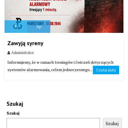
31
lip
Zawyją syreny
Administrator
Informujemy, że w ramach treningów i ćwiczeń dotyczących
systemów alarmowania, celem jednoczesnego...
Czytaj dalej
Szukaj
Szukaj
Szukaj