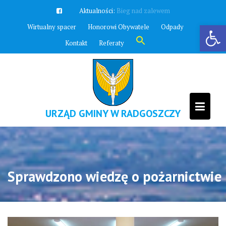
Skip
Aktualności:
Zawyją syreny
to
Otwórz pasek narzędzi
Wirtualny spacer
Honorowi Obywatele
Odpady
content
Search
Kontakt
Referaty
for:
Search Button
URZĄD GMINY W RADGOSZCZY
Sprawdzono wiedzę o pożarnictwie