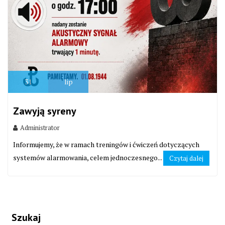
31
lip
Zawyją syreny
Administrator
Informujemy, że w ramach treningów i ćwiczeń dotyczących
systemów alarmowania, celem jednoczesnego...
Czytaj dalej
Szukaj