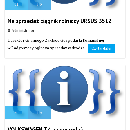
31
lip
Na sprzedaż ciągnik rolniczy URSUS 3512
Administrator
Dyrektor Gminnego Zakładu Gospodarki Komunalnej
w Radgoszczy ogłasza sprzedaż w drodze...
Czytaj dalej
30
lip
VOLKSWAGEN T4 na sprzedaż