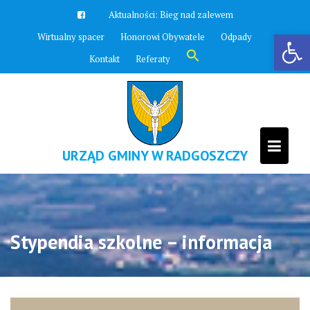
Skip
Aktualności:
Bieg nad zalewem
to
Otwórz pasek narzędzi
Wirtualny spacer
Honorowi Obywatele
Odpady
content
Search
Kontakt
Referaty
for:
Search Button
URZĄD GMINY W RADGOSZCZY
Stypendia szkolne – informacja