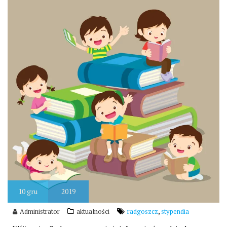
10
gru
2019
,
Administrator
aktualności
radgoszcz
stypendia