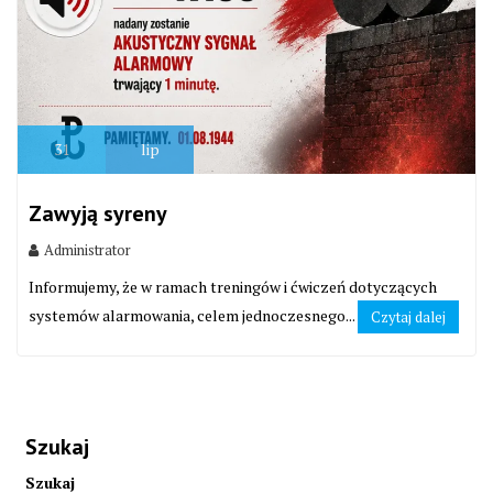
31
lip
Zawyją syreny
Administrator
Informujemy, że w ramach treningów i ćwiczeń dotyczących
systemów alarmowania, celem jednoczesnego...
Czytaj dalej
Szukaj
Szukaj