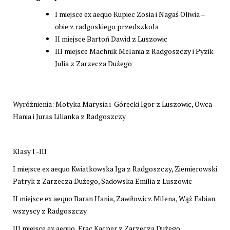
I miejsce ex aequo Kupiec Zosia i Nagaś Oliwia –
obie z radgoskiego przedszkola
II miejsce Bartoń Dawid z Luszowic
III miejsce Machnik Melania z Radgoszczy i Pyzik
Julia z Zarzecza Dużego
Wyróżnienia: Motyka Marysia i Górecki Igor z Luszowic, Owca
Hania i Juras Lilianka z Radgoszczy
Klasy I -III
I miejsce ex aequo Kwiatkowska Iga z Radgoszczy, Ziemierowski
Patryk z Zarzecza Dużego, Sadowska Emilia z Luszowic
II miejsce ex aequo Baran Hania, Zawiłowicz Milena, Wąż Fabian
wszyscy z Radgoszczy
III miejsce ex aequo Frąc Kacper z Zarzecza Dużego,