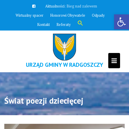
Skip
Aktualności:
Zawyją syreny
to
Otwórz pasek narzędzi
Wirtualny spacer
Honorowi Obywatele
Odpady
content
Search
Kontakt
Referaty
for:
Search Button
URZĄD GMINY W RADGOSZCZY
Świat poezji dziecięcej