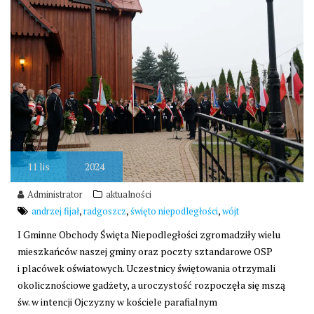
11
lis
2024
Administrator
aktualności
,
,
,
andrzej fijał
radgoszcz
święto niepodległości
wójt
I Gminne Obchody Święta Niepodległości zgromadziły wielu
mieszkańców naszej gminy oraz poczty sztandarowe OSP
i placówek oświatowych. Uczestnicy świętowania otrzymali
okolicznościowe gadżety, a uroczystość rozpoczęła się mszą
św. w intencji Ojczyzny w kościele parafialnym