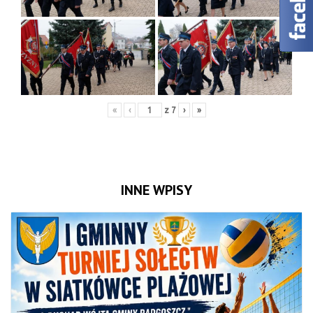
«
‹
z
7
›
»
INNE WPISY