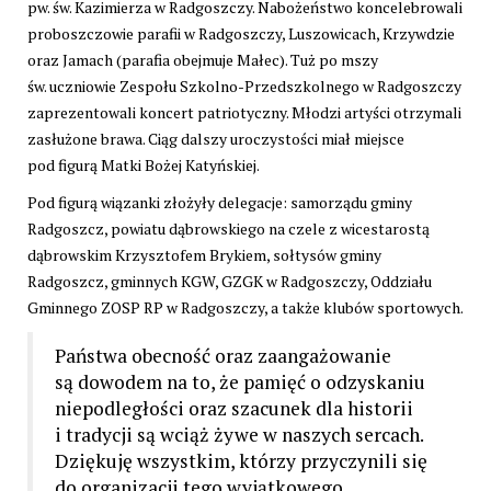
pw. św. Kazimierza w Radgoszczy. Nabożeństwo koncelebrowali
proboszczowie parafii w Radgoszczy, Luszowicach, Krzywdzie
oraz Jamach (parafia obejmuje Małec). Tuż po mszy
św. uczniowie Zespołu Szkolno-Przedszkolnego w Radgoszczy
zaprezentowali koncert patriotyczny. Młodzi artyści otrzymali
zasłużone brawa. Ciąg dalszy uroczystości miał miejsce
pod figurą Matki Bożej Katyńskiej.
Pod figurą wiązanki złożyły delegacje: samorządu gminy
Radgoszcz, powiatu dąbrowskiego na czele z wicestarostą
dąbrowskim Krzysztofem Brykiem, sołtysów gminy
Radgoszcz, gminnych KGW, GZGK w Radgoszczy, Oddziału
Gminnego ZOSP RP w Radgoszczy, a także klubów sportowych.
Państwa obecność oraz zaangażowanie
są dowodem na to, że pamięć o odzyskaniu
niepodległości oraz szacunek dla historii
i tradycji są wciąż żywe w naszych sercach.
Dziękuję wszystkim, którzy przyczynili się
do organizacji tego wyjątkowego