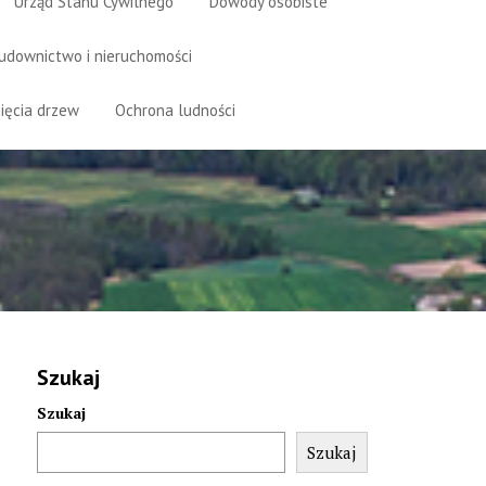
Urząd Stanu Cywilnego
Dowody osobiste
udownictwo i nieruchomości
ięcia drzew
Ochrona ludności
Szukaj
Szukaj
Szukaj