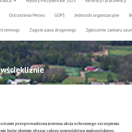
oradca
Wybory Prezydenckie 2025
Referaty i pracownicy
Ostrzeżenia Meteo
GOPS
Jednostki organizacyjne
B
strzennego
Zajęcie pasa drogowego
Zgłoszenie zamiaru usun
 wściekliźnie
 zostanie przeprowadzona jesienna akcja ochronnego szczepienia
ienie lisów obejmie obszar całego województwa małopolskiego.