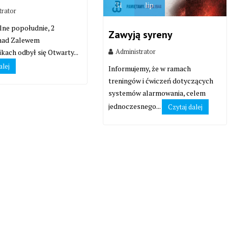
31
lip
trator
lne popołudnie, 2
Zawyją syreny
 nad Zalewem
Administrator
kach odbył się Otwarty...
alej
Informujemy, że w ramach
treningów i ćwiczeń dotyczących
systemów alarmowania, celem
jednoczesnego...
Czytaj dalej