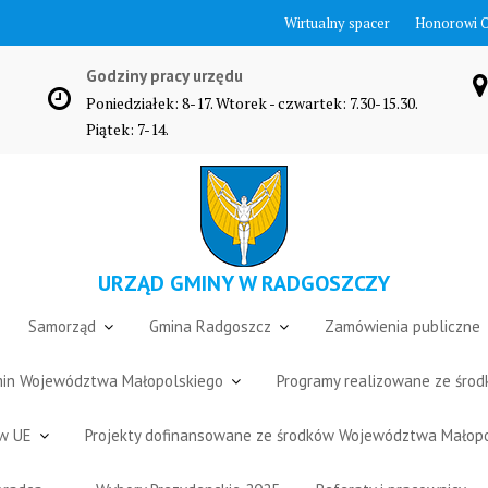
Wirtualny spacer
Honorowi 
Godziny pracy urzędu
Poniedziałek: 8-17. Wtorek - czwartek: 7.30-15.30.
Piątek: 7-14.
URZĄD GMINY W RADGOSZCZY
Samorząd
Gmina Radgoszcz
Zamówienia publiczne
Gmin Województwa Małopolskiego
Programy realizowane ze śro
ów UE
Projekty dofinansowane ze środków Województwa Małop