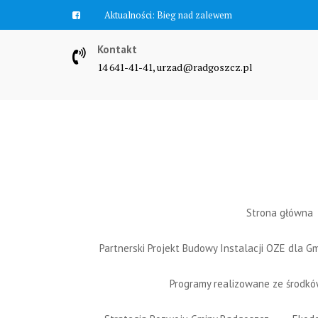
Skip
Aktualności:
Zawyją syreny
to
content
Kontakt
14 641-41-41, urzad@radgoszcz.pl
Strona główna
Partnerski Projekt Budowy Instalacji OZE dla 
Programy realizowane ze środk