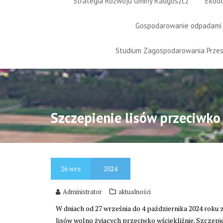
Strategia Rozwoju Gminy Radgoszcz
Ekod
Gospodarowanie odpadami
Studium Zagospodarowania Prze
Szczepienie lisów przeciwko
26
wrz
2024
Administrator
aktualności
W dniach od 27 września do 4 października 2024 roku
lisów wolno żyjących przeciwko wściekliźnie. Szczep