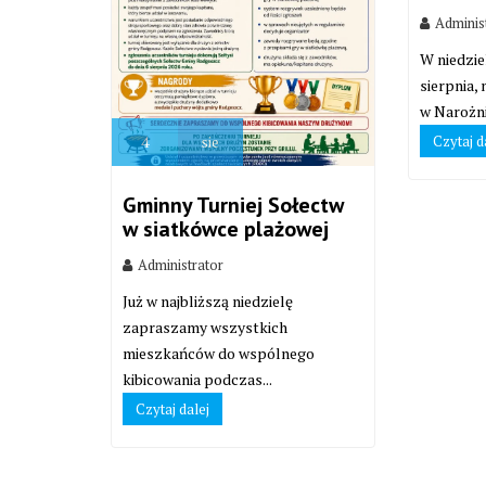
Adminis
W niedzie
sierpnia,
w Narożni
Czytaj d
4
sie
Gminny Turniej Sołectw
w siatkówce plażowej
Administrator
Już w najbliższą niedzielę
zapraszamy wszystkich
mieszkańców do wspólnego
kibicowania podczas...
Czytaj dalej