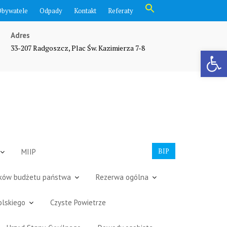
Search
Obywatele
Odpady
Kontakt
Referaty
for:
Search Button
Adres
33-207 Radgoszcz, Plac Św. Kazimierza 7-8
Otwórz pasek narzędzi
BIP
MIIP
dków budżetu państwa
Rezerwa ogólna
olskiego
Czyste Powietrze