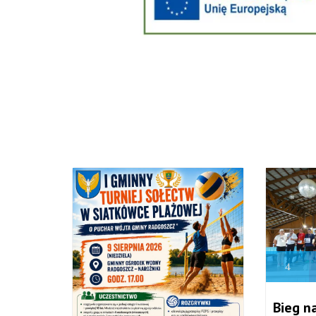
4
Bieg n