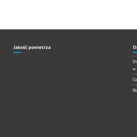
Jakość powietrza
O
Do
w 
Gm
Bi