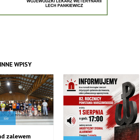
INNE WPISY
sie
ad zalewem