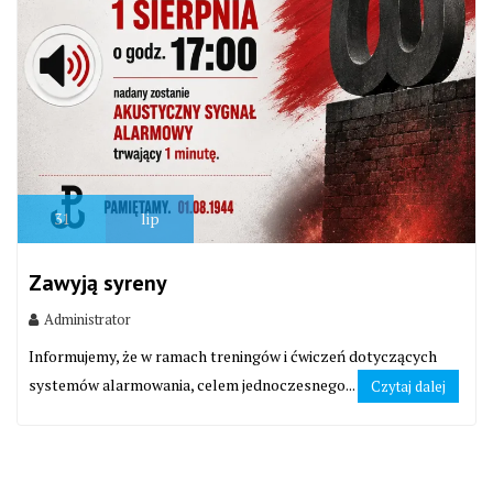
31
lip
Zawyją syreny
Administrator
Informujemy, że w ramach treningów i ćwiczeń dotyczących
systemów alarmowania, celem jednoczesnego...
Czytaj dalej