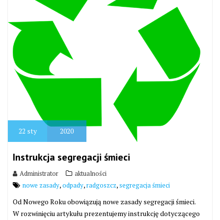
22
sty
2020
Instrukcja segregacji śmieci
Administrator
aktualności
,
,
,
nowe zasady
odpady
radgoszcz
segregacja śmieci
Od Nowego Roku obowiązują nowe zasady segregacji śmieci.
W rozwinięciu artykułu prezentujemy instrukcję dotyczącego