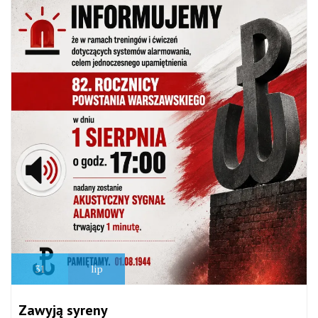
31
lip
Zawyją syreny