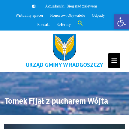
Skip
Aktualności:
Bieg nad zalewem
to
Otwórz pasek narzędzi
Wirtualny spacer
Honorowi Obywatele
Odpady
content
Search
Kontakt
Referaty
for:
Search Button
URZĄD GMINY W RADGOSZCZY
Tomek Fijał z pucharem Wójta