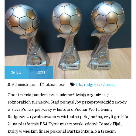
26
kwi
2021
,
,
Administrator
aktualności
fifa
radgoszcz
turniej
Obostrzenia pandemiczne uniemożliwiają organizację
różnorakich turniejów. Stąd pomysł, by przeprowadzić zawody
w sieci. Po raz pierwszy w historii o Puchar Wójta Gminy
Radgoszcz rywalizowano w wirtualną piłkę nożną, czyli grę Fifa
21 na platformie PS4. Tytuł mistrzowski zdobył Tomek Fijał,
który w wielkim finale pokonał Bartka Pikula. Na trzecim