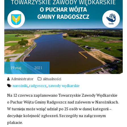
19
maj
2021
Administrator
aktualności
,
,
narożniki
radgoszcz
zawody wędkarskie
Na 12 czerwca zaplanowano Towarzyskie Zawody Wędkarskie
o Puchar Wójta Gminy Radgoszcz nad zalewem w Narożnikach.
W turnieju może wziąć udział po 25 osób w danej kategorii –
decyduje kolejność zgłoszeń. Szczegóły na załączonym
plakacie.