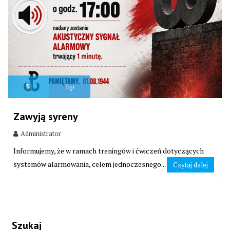
31
lip
Zawyją syreny
Administrator
Informujemy, że w ramach treningów i ćwiczeń dotyczących
systemów alarmowania, celem jednoczesnego...
Czytaj dalej
Szukaj