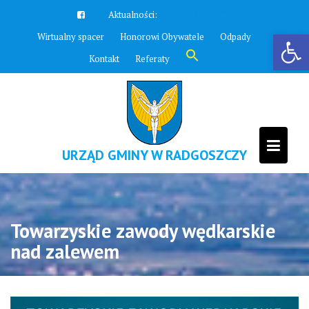
Skip
Aktualności:
Zawyją syreny
to
Otwórz pasek narzędzi
Wirtualny spacer
Honorowi Obywatele
Odpady
content
Search
Kontakt
Referaty
for:
Search Button
URZĄD GMINY W RADGOSZCZY
Towarzyskie zawody wędkarskie
nad zalewem