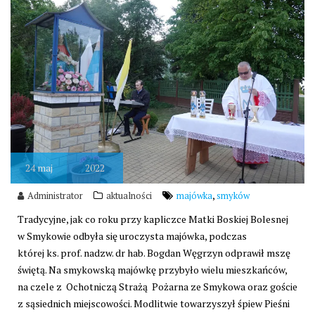
24
maj
2022
,
Administrator
aktualności
majówka
smyków
Tradycyjne, jak co roku przy kapliczce Matki Boskiej Bolesnej
w Smykowie odbyła się uroczysta majówka, podczas
której ks. prof. nadzw. dr hab. Bogdan Węgrzyn odprawił mszę
świętą. Na smykowską majówkę przybyło wielu mieszkańców,
na czele z Ochotniczą Strażą Pożarna ze Smykowa oraz goście
z sąsiednich miejscowości. Modlitwie towarzyszył śpiew Pieśni