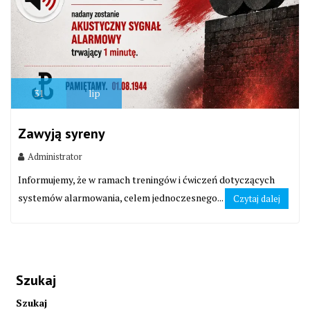
31
lip
Zawyją syreny
Administrator
Informujemy, że w ramach treningów i ćwiczeń dotyczących
systemów alarmowania, celem jednoczesnego...
Czytaj dalej
Szukaj
Szukaj