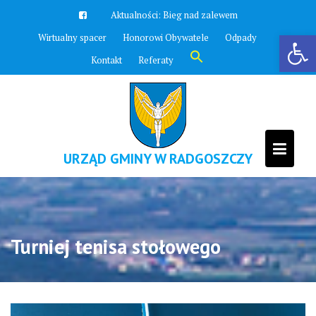
Skip
Aktualności:
Bieg nad zalewem
to
Otwórz pasek narzędzi
Wirtualny spacer
Honorowi Obywatele
Odpady
content
Search
Kontakt
Referaty
for:
Search Button
URZĄD GMINY W RADGOSZCZY
Turniej tenisa stołowego