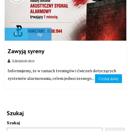
31
lip
Zawyją syreny
Administrator
Informujemy, że w ramach treningów i ćwiczeń dotyczących
systemów alarmowania, celem jednoczesnego...
Czytaj dalej
Szukaj
Szukaj