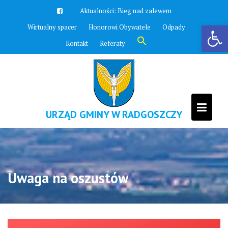
Skip
Aktualności:
Bieg nad zalewem
to
Otwórz pasek narzędzi
Wirtualny spacer
Honorowi Obywatele
Odpady
content
Search
Kontakt
Referaty
for:
Search Button
URZĄD GMINY W RADGOSZCZY
Uwaga na oszustów