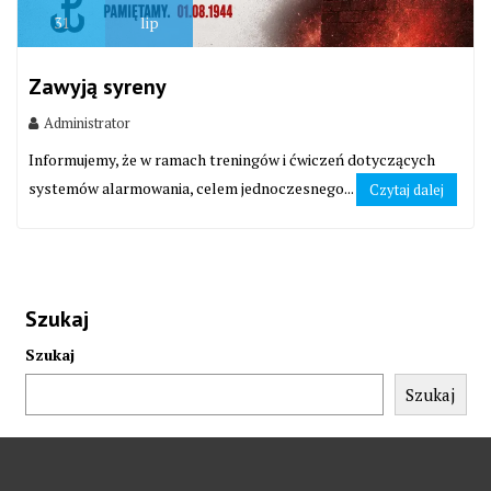
31
lip
Zawyją syreny
Administrator
Informujemy, że w ramach treningów i ćwiczeń dotyczących
systemów alarmowania, celem jednoczesnego...
Czytaj dalej
Szukaj
Szukaj
Szukaj