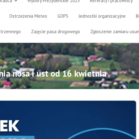
oradca
Wybory Prezydenckie 2025
Referaty i pracownicy
Ostrzeżenia Meteo
GOPS
Jednostki organizacyjne
B
strzennego
Zajęcie pasa drogowego
Zgłoszenie zamiaru usun
ia nosa i ust od 16 kwietnia