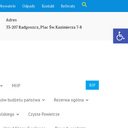
Search
Obywatele
Odpady
Kontakt
Referaty
for:
Search Button
Adres
33-207 Radgoszcz, Plac Św. Kazimierza 7-8
Otwórz pasek narzędzi
BIP
MIIP
dków budżetu państwa
Rezerwa ogólna
olskiego
Czyste Powietrze