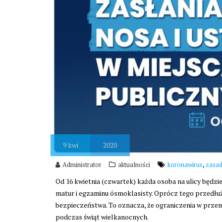
9
kwi
2020
,
Administrator
aktualności
koronawirus
zasa
Od 16 kwietnia (czwartek) każda osoba na ulicy będzie
matur i egzaminu ósmoklasisty. Oprócz tego przedł
bezpieczeństwa. To oznacza, że ograniczenia w przemi
podczas świąt wielkanocnych.