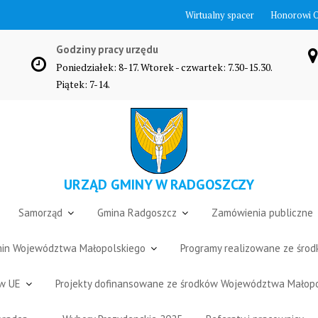
Wirtualny spacer
Honorowi 
Godziny pracy urzędu
Poniedziałek: 8-17. Wtorek - czwartek: 7.30-15.30.
Piątek: 7-14.
URZĄD GMINY W RADGOSZCZY
Samorząd
Gmina Radgoszcz
Zamówienia publiczne
Gmin Województwa Małopolskiego
Programy realizowane ze śro
ów UE
Projekty dofinansowane ze środków Województwa Małop