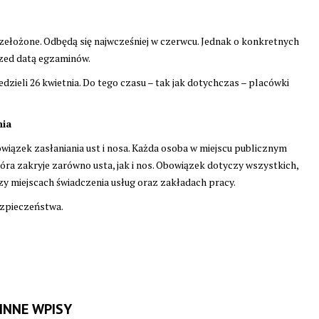
łożone. Odbędą się najwcześniej w czerwcu. Jednak o konkretnych
rzed datą egzaminów.
zieli 26 kwietnia. Do tego czasu – tak jak dotychczas – placówki
nia
iązek zasłaniania ust i nosa. Każda osoba w miejscu publicznym
tóra zakryje zarówno usta, jak i nos. Obowiązek dotyczy wszystkich,
czy miejscach świadczenia usług oraz zakładach pracy.
ezpieczeństwa.
INNE WPISY