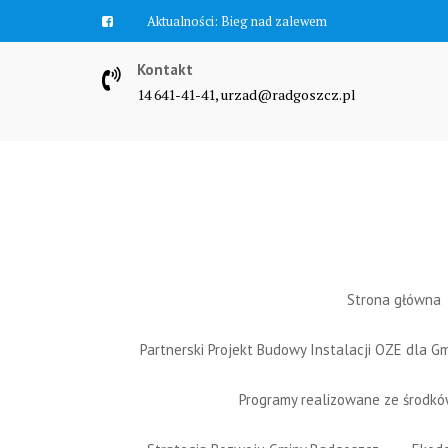
Skip
Aktualności:
Bieg nad zalewem
to
content
Kontakt
14 641-41-41, urzad@radgoszcz.pl
Strona główna
Partnerski Projekt Budowy Instalacji OZE dla 
Programy realizowane ze środk