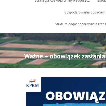
Strategia Rozwoju Gminy Radgoszcz
Ekod
Gospodarowanie odpadami
Studium Zagospodarowania Prze
Ważne – obowiązek zasłanian