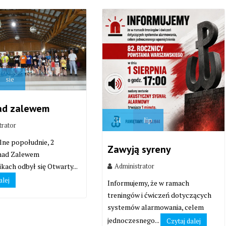
sie
ad zalewem
31
lip
trator
lne popołudnie, 2
Zawyją syreny
 nad Zalewem
Administrator
kach odbył się Otwarty...
alej
Informujemy, że w ramach
treningów i ćwiczeń dotyczących
systemów alarmowania, celem
jednoczesnego...
Czytaj dalej