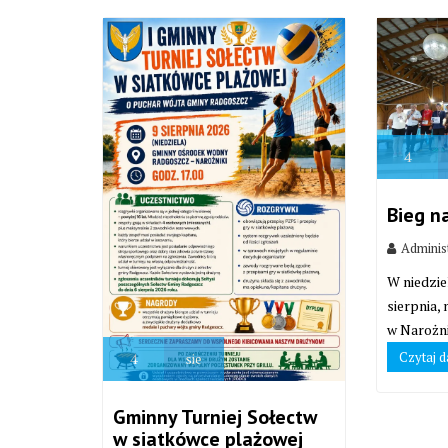
4
Bieg n
Adminis
W niedzie
sierpnia,
w Narożni
Czytaj d
4
sie
Gminny Turniej Sołectw
w siatkówce plażowej