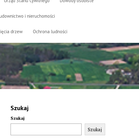
Urząd Stanu Cywilnego
Dowody osobiste
udownictwo i nieruchomości
ięcia drzew
Ochrona ludności
Szukaj
Szukaj
Szukaj