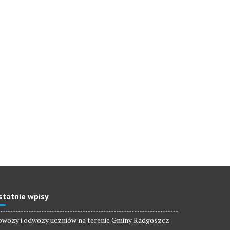
statnie wpisy
wozy i odwozy uczniów na terenie Gminy Radgoszcz