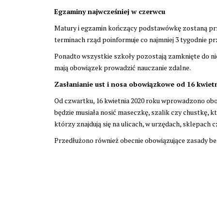
Egzaminy najwcześniej w czerwcu
Matury i egzamin kończący podstawówkę zostaną prze
terminach rząd poinformuje co najmniej 3 tygodnie p
Ponadto wszystkie szkoły pozostają zamknięte do nied
mają obowiązek prowadzić nauczanie zdalne.
Zasłanianie ust i nosa obowiązkowe od 16 kwiet
Od czwartku, 16 kwietnia 2020 roku wprowadzono obow
będzie musiała nosić maseczkę, szalik czy chustkę, k
którzy znajdują się na ulicach, w urzędach, sklepach 
Przedłużono również obecnie obowiązujące zasady b