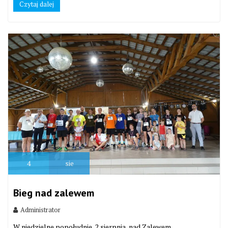
Czytaj dalej
4
sie
Bieg nad zalewem
Administrator
W niedzielne popołudnie, 2 sierpnia, nad Zalewem