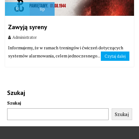
31
lip
Zawyją syreny
Administrator
Informujemy, że w ramach treningów i ćwiczeń dotyczących
systemów alarmowania, celem jednoczesnego...
Czytaj dalej
Szukaj
Szukaj
Szukaj