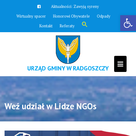
Skip
Aktualności:
Zawyją syreny
to
Otwórz pasek narzędzi
Wirtualny spacer
Honorowi Obywatele
Odpady
content
Search
Kontakt
Referaty
for:
Search Button
URZĄD GMINY W RADGOSZCZY
Weź udział w Lidze NGOs