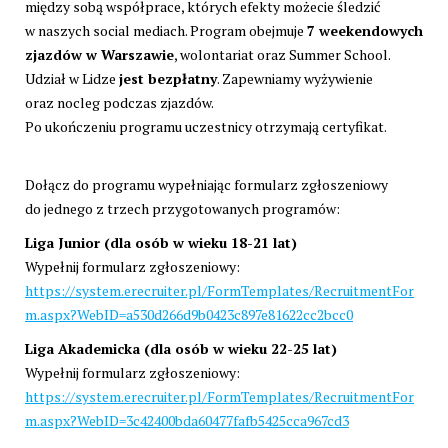
między sobą współprace, których efekty możecie śledzić
w naszych social mediach. Program obejmuje
7 weekendowych
zjazdów w Warszawie
, wolontariat oraz Summer School.
Udział w Lidze
jest bezpłatny
. Zapewniamy wyżywienie
oraz nocleg podczas zjazdów.
Po ukończeniu programu uczestnicy otrzymają certyfikat.
Dołącz do programu wypełniając formularz zgłoszeniowy
do jednego z trzech przygotowanych programów:
Liga Junior (dla osób w wieku 18-21 lat)
Wypełnij formularz zgłoszeniowy:
https://system.erecruiter.pl/FormTemplates/RecruitmentFor
m.aspx?WebID=a530d266d9b0423c897e81622cc2bcc0
Liga Akademicka (dla osób w wieku 22-25 lat)
Wypełnij formularz zgłoszeniowy:
https://system.erecruiter.pl/FormTemplates/RecruitmentFor
m.aspx?WebID=3c42400bda60477fafb5425cca967cd3