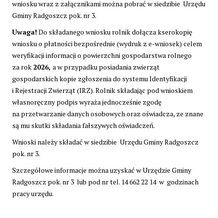
wniosku wraz z załącznikami można pobrać w siedzibie Urzędu
Gminy Radgoszcz pok. nr 3.
Uwaga!
Do składanego wniosku rolnik dołącza kserokopię
wniosku o płatności bezpośrednie (wydruk z e-wniosek) celem
weryfikacji informacji o powierzchni gospodarstwa rolnego
za rok
2026,
a w przypadku posiadania zwierząt
gospodarskich kopie zgłoszenia do systemu Identyfikacji
i Rejestracji Zwierząt (IRZ). Rolnik składając pod wnioskiem
własnoręczny podpis wyraża jednocześnie zgodę
na przetwarzanie danych osobowych oraz oświadcza, ze znane
są mu skutki składania fałszywych oświadczeń.
Wnioski należy składać w siedzibie Urzędu Gminy Radgoszcz
pok. nr 3.
Szczegółowe informacje można uzyskać w Urzędzie Gminy
Radgoszcz pok. nr 3 lub pod nr tel. 14 662 22 14 w godzinach
pracy urzędu.