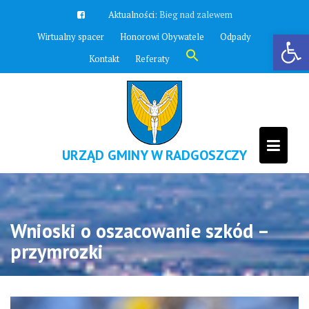
Skip
Aktualności:
Zawyją syreny
to
Otwórz pasek narzędzi
Wirtualny spacer
Honorowi Obywatele
Odpady
content
Search
Kontakt
Referaty
for:
Search Button
URZĄD GMINY W RADGOSZCZY
Wnioski o oszacowanie szkód –
przymrozki