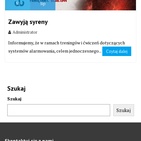
31
lip
Zawyją syreny
Administrator
Informujemy, że w ramach treningów i ćwiczeń dotyczących
systemów alarmowania, celem jednoczesnego...
Czytaj dalej
Szukaj
Szukaj
Szukaj
Skontaktuj się z nami