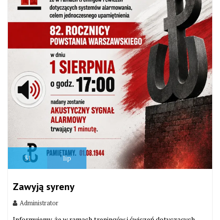
31
lip
Zawyją syreny
Administrator
Informujemy, że w ramach treningów i ćwiczeń dotyczących