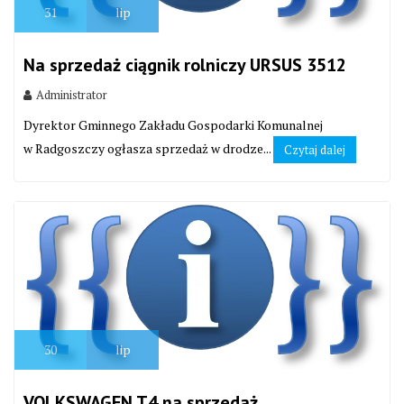
31
lip
Na sprzedaż ciągnik rolniczy URSUS 3512
Administrator
Dyrektor Gminnego Zakładu Gospodarki Komunalnej
w Radgoszczy ogłasza sprzedaż w drodze...
Czytaj dalej
30
lip
VOLKSWAGEN T4 na sprzedaż