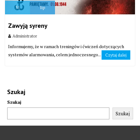
31
lip
Zawyją syreny
Administrator
Informujemy, że w ramach treningów i ćwiczeń dotyczących
systemów alarmowania, celem jednoczesnego...
Czytaj dalej
Szukaj
Szukaj
Szukaj