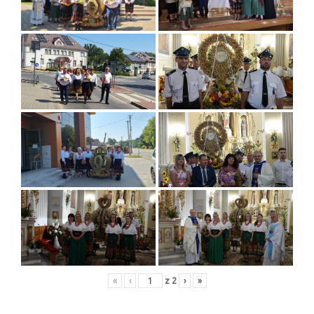
«
‹
z
2
›
»