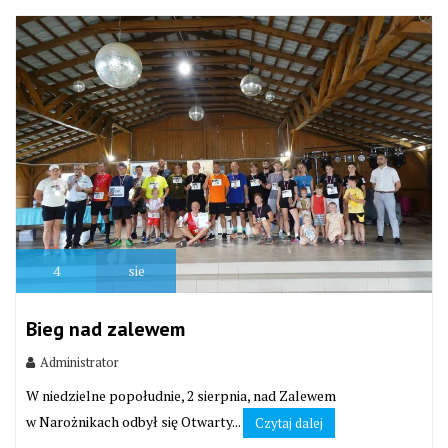
4
sie
Bieg nad zalewem
Administrator
W niedzielne popołudnie, 2 sierpnia, nad Zalewem
w Narożnikach odbył się Otwarty...
Czytaj dalej