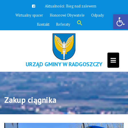
Skip
Aktualności:
Bieg nad zalewem
to
Otwórz pasek narzędzi
Wirtualny spacer
Honorowi Obywatele
Odpady
content
Search
Kontakt
Referaty
for:
Search Button
URZĄD GMINY W RADGOSZCZY
Zakup ciągnika