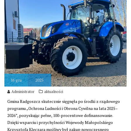
16
gru
2025
Administrator
aktualności
Gmina Radgoszcz skutecznie sięgnęła po środki z rządowego
programu „Ochrona Ludności i Obrona Cywilna na lata 2025–
2026”, pozyskując pełne, 100-procentowe dofinansowanie.
Dzięki wsparciu i przychylności Wojewody Małopolskiego
Krzysztofa Klęczara możliwy był zakup nowoczesnego