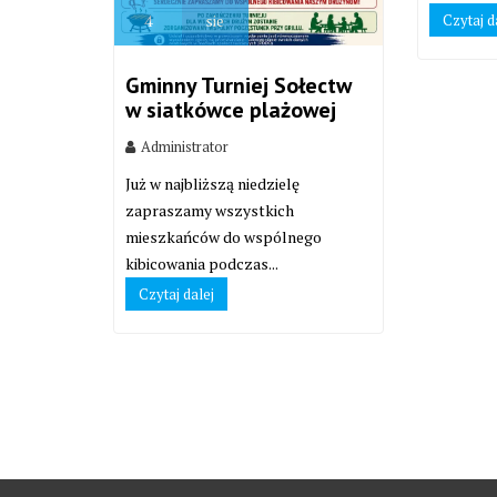
Czytaj d
4
sie
Gminny Turniej Sołectw
w siatkówce plażowej
Administrator
Już w najbliższą niedzielę
zapraszamy wszystkich
mieszkańców do wspólnego
kibicowania podczas...
Czytaj dalej