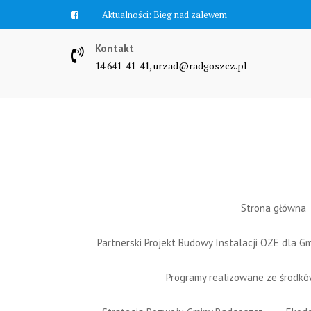
Skip
Aktualności:
Bieg nad zalewem
to
content
Kontakt
14 641-41-41, urzad@radgoszcz.pl
Strona główna
Partnerski Projekt Budowy Instalacji OZE dla 
Programy realizowane ze środk