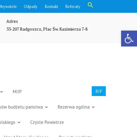
Search
Obywatele
Odpady
Kontakt
Referaty
for:
Search Button
Adres
33-207 Radgoszcz, Plac Św. Kazimierza 7-8
Otwórz pasek narzędzi
BIP
MIIP
dków budżetu państwa
Rezerwa ogólna
olskiego
Czyste Powietrze