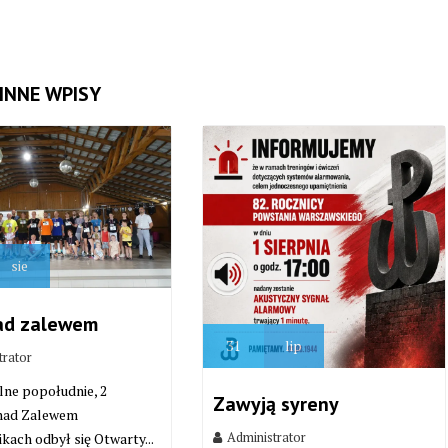
INNE WPISY
sie
ad zalewem
31
lip
trator
lne popołudnie, 2
Zawyją syreny
 nad Zalewem
Administrator
kach odbył się Otwarty...