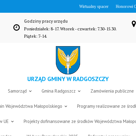
Wirtualny spacer
Honorowi 
Godziny pracy urzędu
Poniedziałek: 8-17. Wtorek - czwartek: 7.30-15.30.
Piątek: 7-14.
URZĄD GMINY W RADGOSZCZY
Samorząd
Gmina Radgoszcz
Zamówienia publiczne
Gmin Województwa Małopolskiego
Programy realizowane ze śro
ów UE
Projekty dofinansowane ze środków Województwa Małop