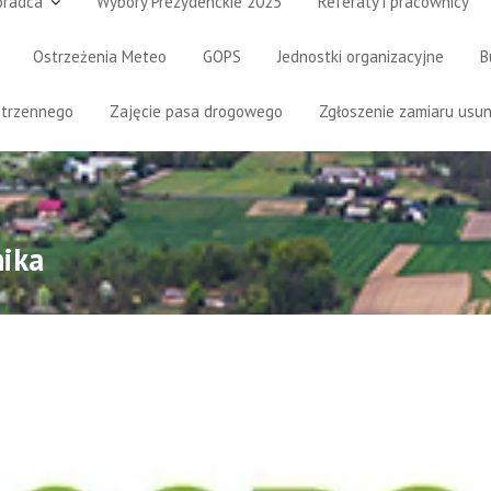
oradca
Wybory Prezydenckie 2025
Referaty i pracownicy
Ostrzeżenia Meteo
GOPS
Jednostki organizacyjne
B
strzennego
Zajęcie pasa drogowego
Zgłoszenie zamiaru usun
nika