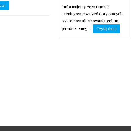
alej
Informujemy, że w ramach
treningów i ćwiczeń dotyczących
systemów alarmowania, celem
jednoczesnego...
Czytaj dalej