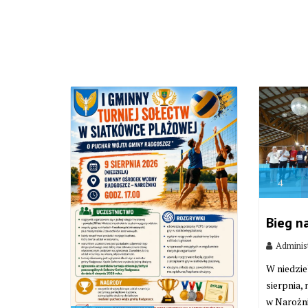
4
Bieg n
Adminis
W niedzie
sierpnia,
w Narożni