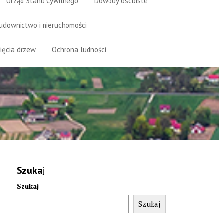
Urząd Stanu Cywilnego
Dowody osobiste
udownictwo i nieruchomości
ięcia drzew
Ochrona ludności
Szukaj
Szukaj
Szukaj