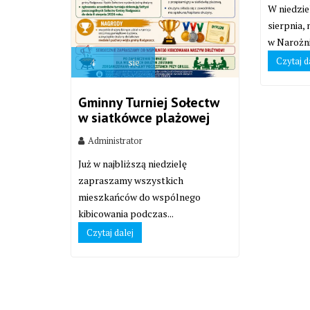
W niedzie
sierpnia,
w Narożni
Czytaj d
4
sie
Gminny Turniej Sołectw
w siatkówce plażowej
Administrator
Już w najbliższą niedzielę
zapraszamy wszystkich
mieszkańców do wspólnego
kibicowania podczas...
Czytaj dalej