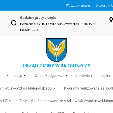
Wirtualny spacer
Honorowi 
Godziny pracy urzędu
Poniedziałek: 8-17. Wtorek - czwartek: 7.30-15.30.
Piątek: 7-14.
URZĄD GMINY W RADGOSZCZY
Samorząd
Gmina Radgoszcz
Zamówienia publiczne
Gmin Województwa Małopolskiego
Programy realizowane ze śro
ów UE
Projekty dofinansowane ze środków Województwa Małop