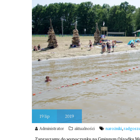
19
lip
2019
,
Administrator
aktualności
narożniki
radgosz
Zapraszamy do wypoczynku na Gminnym Ośrodku Wodn