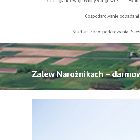
Strategia Rozwoju Gminy Radgoszcz
Ekod
Gospodarowanie odpadami
Studium Zagospodarowania Prze
Zalew Narożnikach – darmow