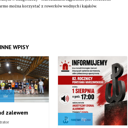
a darmo można korzystać z rowerków wodnych i kajaków.
INNE WPISY
sie
ad zalewem
31
lip
trator