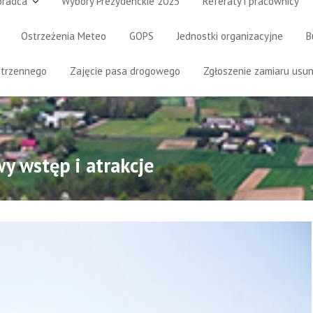
oradca
Wybory Prezydenckie 2025
Referaty i pracownicy
Ostrzeżenia Meteo
GOPS
Jednostki organizacyjne
B
strzennego
Zajęcie pasa drogowego
Zgłoszenie zamiaru usun
y wstęp i atrakcje