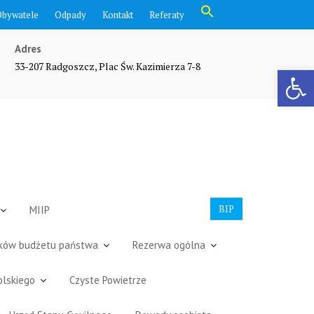
Search
Obywatele
Odpady
Kontakt
Referaty
for:
Search Button
Adres
33-207 Radgoszcz, Plac Św. Kazimierza 7-8
Otwórz pasek narzędzi
BIP
MIIP
dków budżetu państwa
Rezerwa ogólna
olskiego
Czyste Powietrze