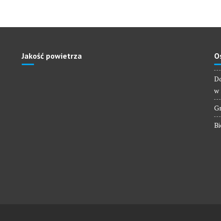
Jakość powietrza
O
Do
w 
Gm
Bi