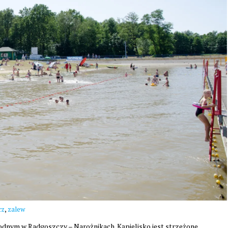
,
cz
zalew
ym w Radgoszczy – Narożnikach. Kąpielisko jest strzeżone