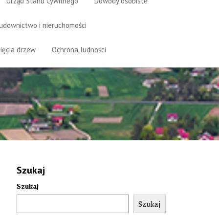
Urząd Stanu Cywilnego
Dowody osobiste
udownictwo i nieruchomości
ięcia drzew
Ochrona ludności
Szukaj
Szukaj
Szukaj