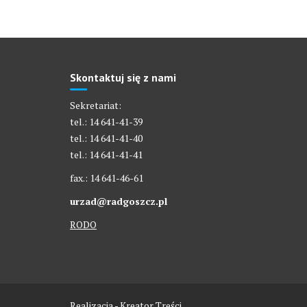
Skontaktuj się z nami
Sekretariat:
tel.: 14 641-41-39
tel.: 14 641-41-40
tel.: 14 641-41-41
fax.: 14 641-46-61
urzad@radgoszcz.pl
RODO
Realizacja - Kreator Treści