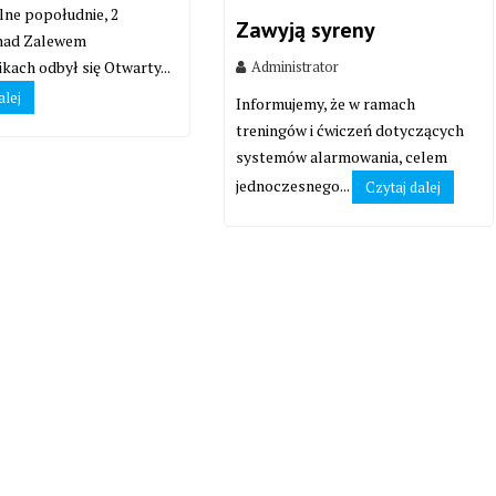
lne popołudnie, 2
Zawyją syreny
 nad Zalewem
Administrator
kach odbył się Otwarty...
alej
Informujemy, że w ramach
treningów i ćwiczeń dotyczących
systemów alarmowania, celem
jednoczesnego...
Czytaj dalej