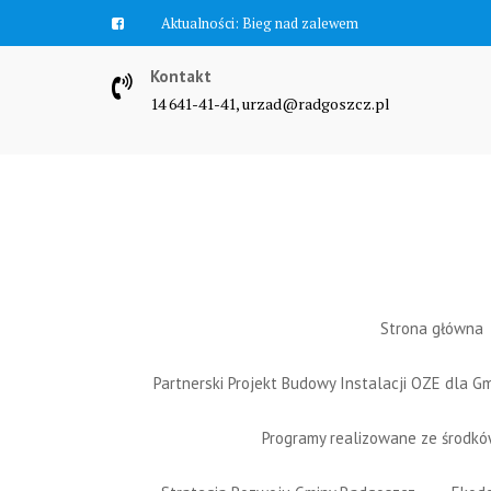
Skip
Aktualności:
Zawyją syreny
to
content
Kontakt
14 641-41-41, urzad@radgoszcz.pl
Strona główna
Partnerski Projekt Budowy Instalacji OZE dla 
Programy realizowane ze środk