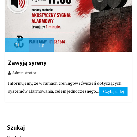
31
lip
Zawyją syreny
Administrator
Informujemy, że w ramach treningów i ćwiczeń dotyczących
systemów alarmowania, celem jednoczesnego...
Czytaj dalej
Szukaj