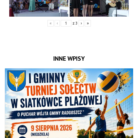
«
‹
z
3
›
»
INNE WPISY