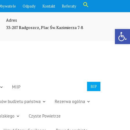
Search
Obywatele
Odpady
Kontakt
Referaty
for:
Search Button
Adres
33-207 Radgoszcz, Plac Św. Kazimierza 7-8
Otwórz pasek narzędzi
BIP
MIIP
dków budżetu państwa
Rezerwa ogólna
olskiego
Czyste Powietrze