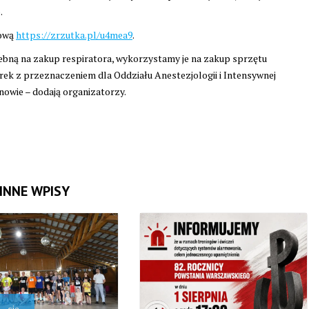
.
tową
https://zrzutka.pl/u4mea9
.
zebną na zakup respiratora, wykorzystamy je na zakup sprzętu
arek z przeznaczeniem dla Oddziału Anestezjologii i Intensywnej
nowie – dodają organizatorzy.
INNE WPISY
sie