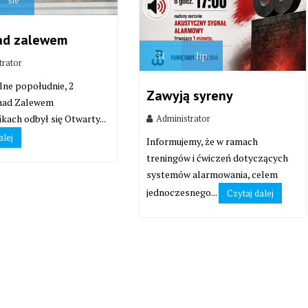
ad zalewem
31
lip
trator
lne popołudnie, 2
Zawyją syreny
 nad Zalewem
Administrator
kach odbył się Otwarty...
alej
Informujemy, że w ramach
treningów i ćwiczeń dotyczących
systemów alarmowania, celem
jednoczesnego...
Czytaj dalej