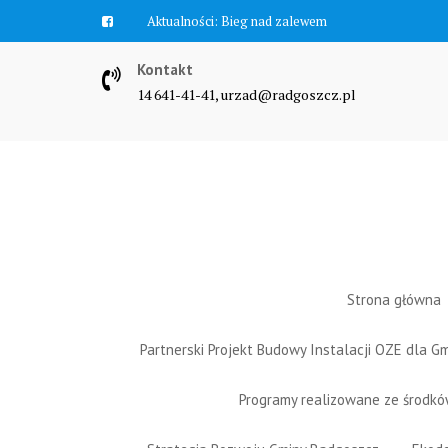
Skip
Aktualności:
Bieg nad zalewem
to
content
Kontakt
14 641-41-41, urzad@radgoszcz.pl
Strona główna
Partnerski Projekt Budowy Instalacji OZE dla 
Programy realizowane ze środk