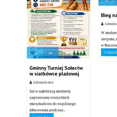
Bieg n
Adminis
W niedzie
sierpnia,
w Narożni
Czytaj d
4
sie
Gminny Turniej Sołectw
w siatkówce plażowej
Administrator
Już w najbliższą niedzielę
zapraszamy wszystkich
mieszkańców do wspólnego
kibicowania podczas...
Czytaj dalej