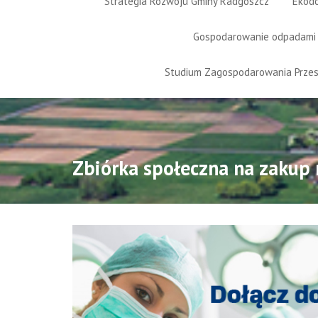
Strategia Rozwoju Gminy Radgoszcz
Ekod
Gospodarowanie odpadami
Studium Zagospodarowania Prze
Zbiórka społeczna na zakup 