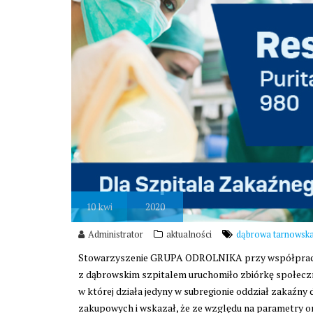
10
kwi
2020
Administrator
aktualności
dąbrowa tarnowsk
Stowarzyszenie GRUPA ODROLNIKA przy współpracy 
z dąbrowskim szpitalem uruchomiło zbiórkę społeczn
w której działa jedyny w subregionie oddział zakaźny 
zakupowych i wskazał, że ze względu na parametry or