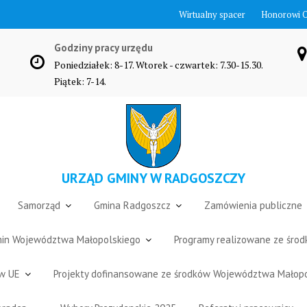
Wirtualny spacer
Honorowi 
Godziny pracy urzędu
Poniedziałek: 8-17. Wtorek - czwartek: 7.30-15.30.
Piątek: 7-14.
URZĄD GMINY W RADGOSZCZY
Samorząd
Gmina Radgoszcz
Zamówienia publiczne
Gmin Województwa Małopolskiego
Programy realizowane ze śro
ów UE
Projekty dofinansowane ze środków Województwa Małop