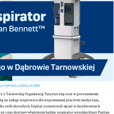
,
,
,
a
respirator
szpital
zrzutka
z Tarnowską Organizacją Turystyczną oraz w porozumieniu
ą na zakup respiratora dla wspomnianej placówki medycznej,
dla osób dorosłych. Szpital zorientował się już w możliwościach
az czas dostawy właściwym będzie respirator wysokiej klasy Puritan