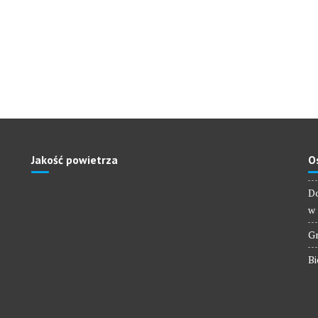
Jakość powietrza
O
Do
w 
Gm
Bi