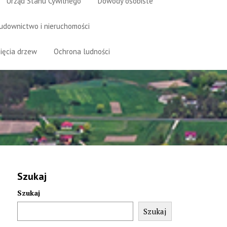
Urząd Stanu Cywilnego
Dowody osobiste
udownictwo i nieruchomości
ięcia drzew
Ochrona ludności
Szukaj
Szukaj
Szukaj