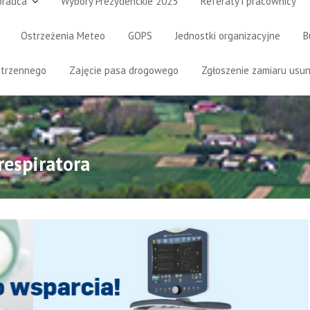
oradca
Wybory Prezydenckie 2025
Referaty i pracownicy
Ostrzeżenia Meteo
GOPS
Jednostki organizacyjne
B
strzennego
Zajęcie pasa drogowego
Zgłoszenie zamiaru usun
respiratora