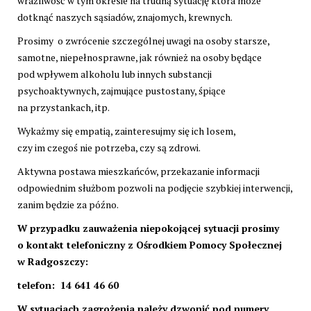
wrażliwość w tym okresie na trudną sytuację która może
dotknąć naszych sąsiadów, znajomych, krewnych.
Prosimy o zwrócenie szczególnej uwagi na osoby starsze,
samotne, niepełnosprawne, jak również na osoby będące
pod wpływem alkoholu lub innych substancji
psychoaktywnych, zajmujące pustostany, śpiące
na przystankach, itp.
Wykażmy się empatią, zainteresujmy się ich losem,
czy im czegoś nie potrzeba, czy są zdrowi.
Aktywna postawa mieszkańców, przekazanie informacji
odpowiednim służbom pozwoli na podjęcie szybkiej interwencji,
zanim będzie za późno.
W przypadku zauważenia niepokojącej sytuacji prosimy
o kontakt telefoniczny z Ośrodkiem Pomocy Społecznej
w Radgoszczy:
telefon: 14 641 46 60
W sytuacjach zagrożenia należy dzwonić pod numery