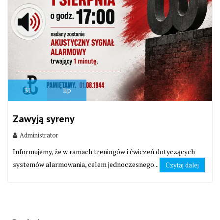
31
lip
Zawyją syreny
Administrator
Informujemy, że w ramach treningów i ćwiczeń dotyczących
systemów alarmowania, celem jednoczesnego...
Czytaj dalej