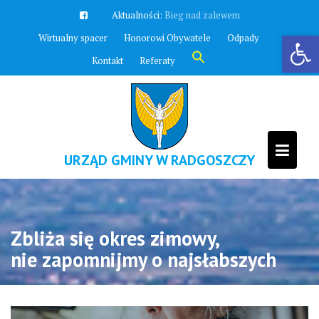
Skip
Aktualności:
Zawyją syreny
to
Otwórz pasek narzędzi
Wirtualny spacer
Honorowi Obywatele
Odpady
content
Search
Kontakt
Referaty
for:
Search Button
URZĄD GMINY W RADGOSZCZY
Zbliża się okres zimowy,
nie zapomnijmy o najsłabszych