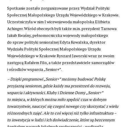
Spotkanie zostało zorganizowane przez Wydział Polityki
Społecznej Małopolskiego Urzędu Wojewódzkiego w Krakowie.
Uczestniczyła w nim I wicewojewoda małopolska Elżbieta
Achinger. Wśród obecnych byli także m.in. prezydent Tarnowa
Jakub Kwaśny, pełnomocniczka wojewody małopolskiego
do spraw polityki senioralnej Edyta Kowalska, dyrektor
Wydziału Polityki Społecznej Małopolskiego Urzędu
Wojewódzkiego w Krakowie Ryszard Jaworski wraz ze swoim
zastępcą Rafałem Filo, a także przedstawiciele samorządów
i ośrodków wsparcia „Senior+”.
– Dzięki programowi „Senior+” możemy budować Polskę
przyjazną seniorom, gdzie każdy ma przestrzeń do rozwoju,
wsparcia i aktywności. Kluby i Dzienne Domy „Senior+”
to miejsca, w których można miło spędzić czas w dobrym
towarzystwie, nauczyć się czegoś nowego czy skorzystać z wielu
różnorodnych zajęć. Ale to coś więcej niż tylko infrastruktura –
to inwestycja w ludzi i ich doświadczenie, które są bezcennym
kapitałem naszych lokalnych społeczności –
podkreśla