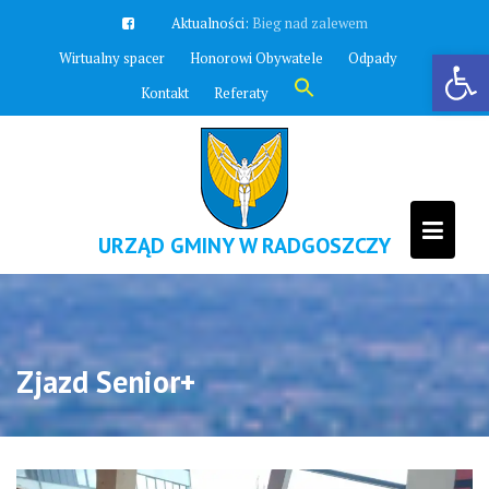
Skip
Aktualności:
Zawyją syreny
to
Otwórz pasek narzędzi
Wirtualny spacer
Honorowi Obywatele
Odpady
content
Search
Kontakt
Referaty
for:
Search Button
URZĄD GMINY W RADGOSZCZY
Zjazd Senior+