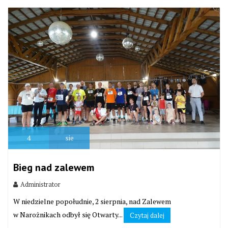
4
sie
Bieg nad zalewem
Administrator
W niedzielne popołudnie, 2 sierpnia, nad Zalewem
w Narożnikach odbył się Otwarty...
Czytaj dalej