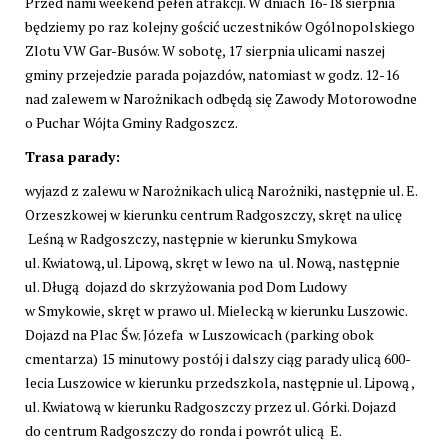
Przed nami weekend pełen atrakcji. W dniach 16-18 sierpnia
będziemy po raz kolejny gościć uczestników Ogólnopolskiego
Zlotu VW Gar-Busów. W sobotę, 17 sierpnia ulicami naszej
gminy przejedzie parada pojazdów, natomiast w godz. 12-16
nad zalewem w Narożnikach odbędą się Zawody Motorowodne
o Puchar Wójta Gminy Radgoszcz.
Trasa parady:
wyjazd z zalewu w Narożnikach ulicą Narożniki, następnie ul. E.
Orzeszkowej w kierunku centrum Radgoszczy, skręt na ulicę
Leśną w Radgoszczy, następnie w kierunku Smykowa
ul. Kwiatową, ul. Lipową, skręt w lewo na ul. Nową, następnie
ul. Długą dojazd do skrzyżowania pod Dom Ludowy
w Smykowie, skręt w prawo ul. Mielecką w kierunku Luszowic.
Dojazd na Plac Św. Józefa w Luszowicach (parking obok
cmentarza) 15 minutowy postój i dalszy ciąg parady ulicą 600-
lecia Luszowice w kierunku przedszkola, następnie ul. Lipową ,
ul. Kwiatową w kierunku Radgoszczy przez ul. Górki. Dojazd
do centrum Radgoszczy do ronda i powrót ulicą E.