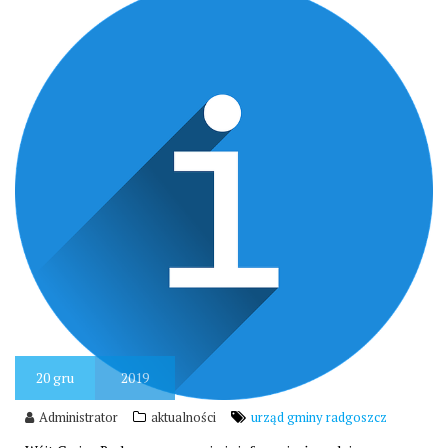
20
gru
2019
Administrator
aktualności
urząd gminy radgoszcz