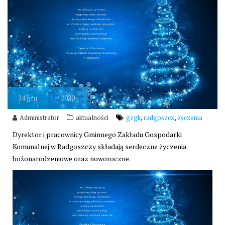
24
gru
2020
,
,
Administrator
aktualności
gzgk
radgoszcz
życzenia
Dyrektor i pracownicy Gminnego Zakładu Gospodarki
Komunalnej w Radgoszczy składają serdeczne życzenia
bożonarodzeniowe oraz noworoczne.