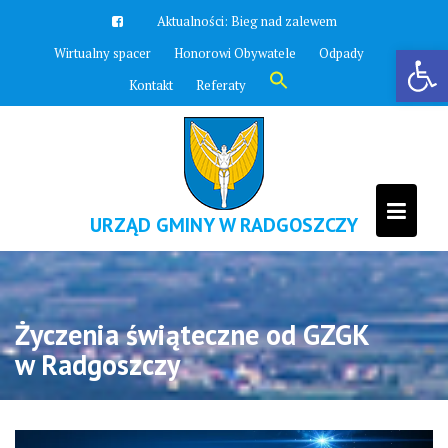
Skip
Aktualności:
Bieg nad zalewem
to
Otwórz pasek narzędzi
Wirtualny spacer
Honorowi Obywatele
Odpady
content
Search
Kontakt
Referaty
for:
Search Button
URZĄD GMINY W RADGOSZCZY
Życzenia świąteczne od GZGK
w Radgoszczy