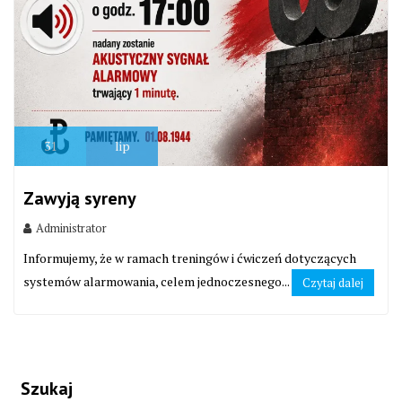
31
lip
Zawyją syreny
Administrator
Informujemy, że w ramach treningów i ćwiczeń dotyczących
systemów alarmowania, celem jednoczesnego...
Czytaj dalej
Szukaj