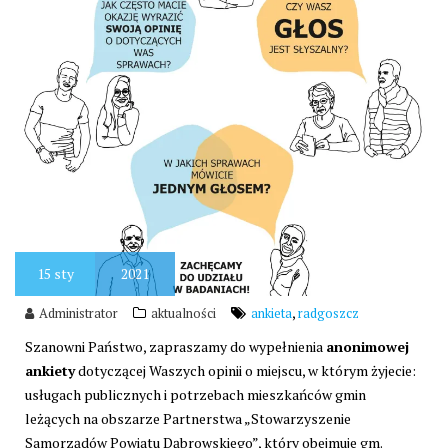
15
sty
2021
,
Administrator
aktualności
ankieta
radgoszcz
Szanowni Państwo, zapraszamy do wypełnienia
anonimowej
ankiety
dotyczącej Waszych opinii o miejscu, w którym żyjecie:
usługach publicznych i potrzebach mieszkańców gmin
leżących na obszarze Partnerstwa „Stowarzyszenie
Samorządów Powiatu Dąbrowskiego”, który obejmuje gm.