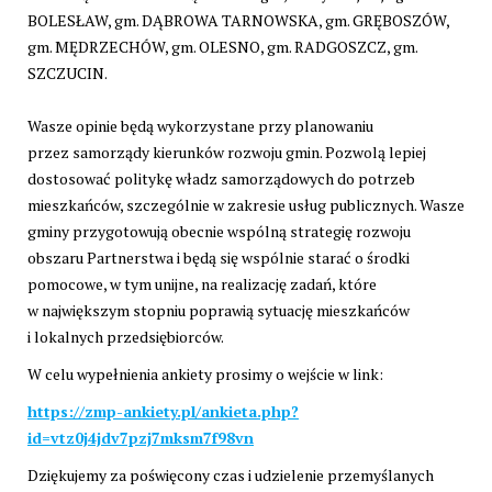
BOLESŁAW, gm. DĄBROWA TARNOWSKA, gm. GRĘBOSZÓW,
gm. MĘDRZECHÓW, gm. OLESNO, gm. RADGOSZCZ, gm.
SZCZUCIN.
Wasze opinie będą wykorzystane przy planowaniu
przez samorządy kierunków rozwoju gmin. Pozwolą lepiej
dostosować politykę władz samorządowych do potrzeb
mieszkańców, szczególnie w zakresie usług publicznych. Wasze
gminy przygotowują obecnie wspólną strategię rozwoju
obszaru Partnerstwa i będą się wspólnie starać o środki
pomocowe, w tym unijne, na realizację zadań, które
w największym stopniu poprawią sytuację mieszkańców
i lokalnych przedsiębiorców.
W celu wypełnienia ankiety prosimy o wejście w link:
https://zmp-ankiety.pl/ankieta.php?
id=vtz0j4jdv7pzj7mksm7f98vn
Dziękujemy za poświęcony czas i udzielenie przemyślanych