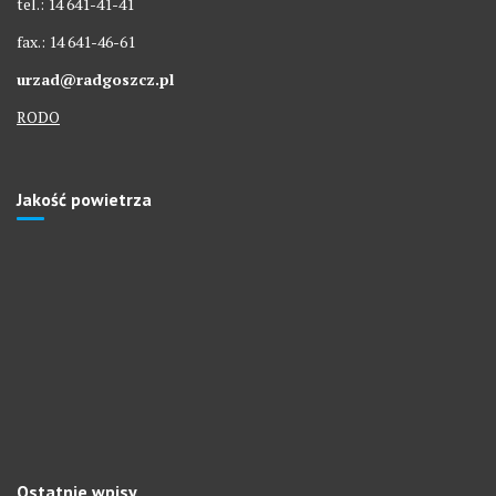
tel.: 14 641-41-41
fax.: 14 641-46-61
urzad@radgoszcz.pl
RODO
Jakość powietrza
Ostatnie wpisy