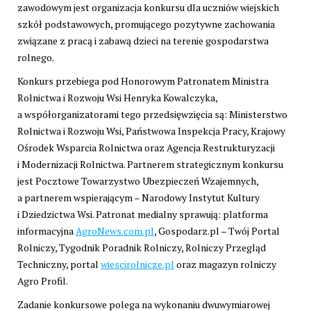
zawodowym jest organizacja konkursu dla uczniów wiejskich
szkół podstawowych, promującego pozytywne zachowania
związane z pracą i zabawą dzieci na terenie gospodarstwa
rolnego.
Konkurs przebiega pod Honorowym Patronatem Ministra
Rolnictwa i Rozwoju Wsi Henryka Kowalczyka,
a współorganizatorami tego przedsięwzięcia są: Ministerstwo
Rolnictwa i Rozwoju Wsi, Państwowa Inspekcja Pracy, Krajowy
Ośrodek Wsparcia Rolnictwa oraz Agencja Restrukturyzacji
i Modernizacji Rolnictwa. Partnerem strategicznym konkursu
jest Pocztowe Towarzystwo Ubezpieczeń Wzajemnych,
a partnerem wspierającym – Narodowy Instytut Kultury
i Dziedzictwa Wsi. Patronat medialny sprawują: platforma
informacyjna
AgroNews.com.pl
, Gospodarz.pl – Twój Portal
Rolniczy, Tygodnik Poradnik Rolniczy, Rolniczy Przegląd
Techniczny, portal
wiescirolnicze.pl
oraz magazyn rolniczy
Agro Profil.
Zadanie konkursowe polega na wykonaniu dwuwymiarowej