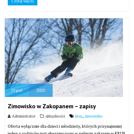
Czytaj więcej
19
paź
2020
Zimowisko w Zakopanem – zapisy
,
Administrator
aktualności
krus
zimowisko
Oferta wyłącznie dla dzieci i młodzieży, których przynajmniej
jeden z rodziców jest ubezpieczony w pełnym zakresie w KRUS