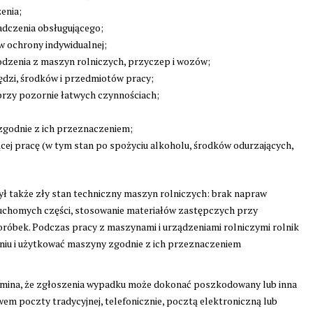
enia;
adczenia obsługującego;
w ochrony indywidualnej;
odzenia z maszyn rolniczych, przyczep i wozów;
ędzi, środków i przedmiotów pracy;
przy pozornie łatwych czynnościach;
zgodnie z ich przeznaczeniem;
cej pracę (w tym stan po spożyciu alkoholu, środków odurzających,
 także zły stan techniczny maszyn rolniczych: brak napraw
 ruchomych części, stosowanie materiałów zastępczych przy
róbek. Podczas pracy z maszynami i urządzeniami rolniczymi rolnik
iu i użytkować maszyny zgodnie z ich przeznaczeniem
mina, że zgłoszenia wypadku może dokonać poszkodowany lub inna
em poczty tradycyjnej, telefonicznie, pocztą elektroniczną lub