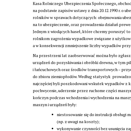
Kasa Rolniczego Ubezpieczenia Społecznego, obchodzi
na podstawie zapisów ustawy z dnia 20.12.1990 r. o 
rolników w sprawach dotyczących: obejmowania ubez
na to ubezpieczenie, oraz prowadzenia działań prew
Jednym z wiodących haseł, które chcemy poruszyć to:
rolnikom zagrożenia wypadkowe związane z użytkowa
a w konsekwencji zmniejszenie liczby wypadków przy i
Na przestrzeni lat zaobserwować można było zgłasza
urządzeń do pozyskiwania i obróbki drewna, w tym p
i łańcuchowych oraz środków transportowych – prz
do zbioru ziemiopłodów. Według statystyk prowadz
najczęściej byli poszkodowani wskutek wypadków z k
pochwycenie, uderzenie przez ruchome części maszyn i
kończyn podczas wchodzenia i wychodzenia na maszy
maszyn i urządzeń były:
niestosowanie się do instrukcji obsługi
(np. z uwagi na koszty);
wykonywanie czynności bez usunięcia zag