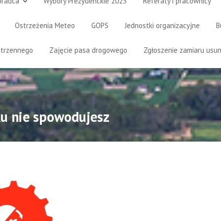
oradca
Wybory Prezydenckie 2025
Referaty i pracownicy
Ostrzeżenia Meteo
GOPS
Jednostki organizacyjne
B
strzennego
Zajęcie pasa drogowego
Zgłoszenie zamiaru usun
u nie spowodujesz