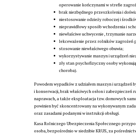
operowanie kończynami w strefie zagroż
brak niezbędnego przeszkolenia i doświ
niestosowanie odzieży roboczej i środkó
nieprawidłowy sposób wchodzenia i sch
niewłaściwe uchwycenie , trzymanie narz
lekceważenie przez rolników zagrożeń 
stosowanie niewłaściwego obuwia;
wykorzystywanie maszyn i urządzeń nie
zły stan psychofizyczny osoby wykonują
choroba).
Powodem wypadków z udziałem maszyn i urządzeń był
i konserwacji, brak właściwych osłon i zabezpieczeń
naprawach, a także eksploatacja tzw. domowych samo
powinien być skoncentrowany na wykonywanym zadan
oraz zasadami podanymi w instrukcji obsługi.
Kasa Rolniczego Ubezpieczenia Społecznego przypo
osoba, bezpośrednio w siedzibie KRUS, za pośrednictw