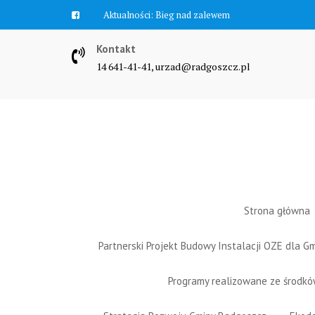
Skip
Aktualności:
Bieg nad zalewem
to
content
Kontakt
14 641-41-41, urzad@radgoszcz.pl
Strona główna
Partnerski Projekt Budowy Instalacji OZE dla 
Programy realizowane ze środk