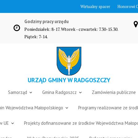
Wirtualny spacer
Honorowi 
Godziny pracy urzędu
Poniedziałek: 8-17. Wtorek - czwartek: 7.30-15.30.
Piątek: 7-14.
URZĄD GMINY W RADGOSZCZY
Samorząd
Gmina Radgoszcz
Zamówienia publiczne
Gmin Województwa Małopolskiego
Programy realizowane ze śro
ów UE
Projekty dofinansowane ze środków Województwa Małop