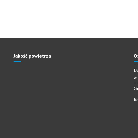
Jakość powietrza
O
Do
w 
Gm
Bi