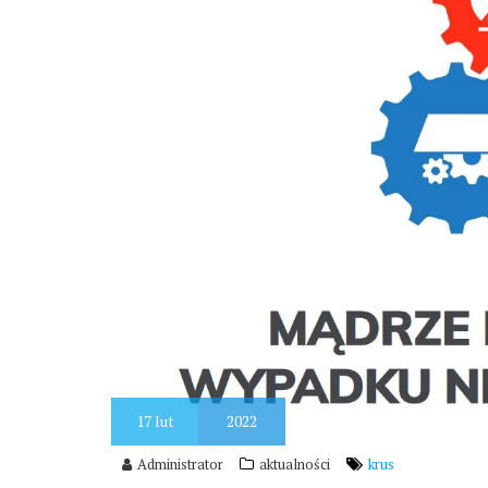
17
lut
2022
Administrator
aktualności
krus