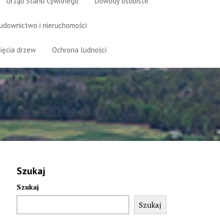
Urząd Stanu Cywilnego
Dowody osobiste
udownictwo i nieruchomości
ięcia drzew
Ochrona ludności
Szukaj
Szukaj
Szukaj