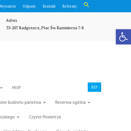
Search
Obywatele
Odpady
Kontakt
Referaty
for:
Search Button
Adres
33-207 Radgoszcz, Plac Św. Kazimierza 7-8
Otwórz pasek narzędzi
BIP
MIIP
dków budżetu państwa
Rezerwa ogólna
olskiego
Czyste Powietrze