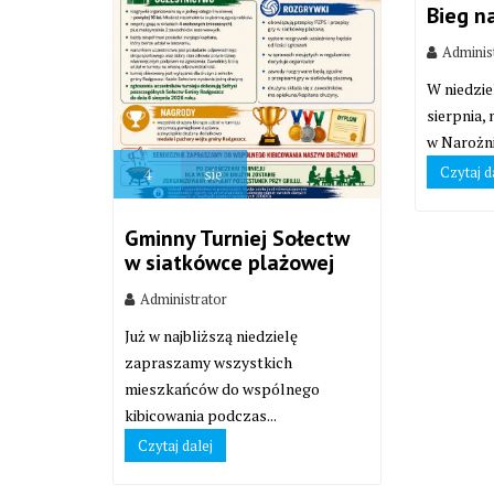
Bieg n
Adminis
W niedzie
sierpnia,
w Narożni
Czytaj d
4
sie
Gminny Turniej Sołectw
w siatkówce plażowej
Administrator
Już w najbliższą niedzielę
zapraszamy wszystkich
mieszkańców do wspólnego
kibicowania podczas...
Czytaj dalej