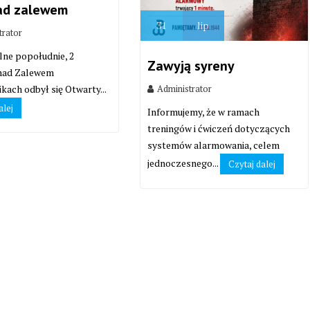
ad zalewem
31
lip
trator
lne popołudnie, 2
Zawyją syreny
 nad Zalewem
Administrator
kach odbył się Otwarty...
alej
Informujemy, że w ramach
treningów i ćwiczeń dotyczących
systemów alarmowania, celem
jednoczesnego...
Czytaj dalej