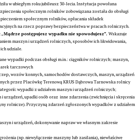
ła w ubiegłym roku jubileusz 30-lecia. Instytucja powołana
ubezpieczeniu społecznym rolników zobowiązana została do obsługi
pieczeniem społecznym rolników, opłacania składek
encyjnych na rzecz poprawy bezpieczeństwa w pracach rolniczych.
 „
Mądrze postępujesz wypadku nie spowodujesz”.
Wskazuje
niem maszyn i urządzeń rolniczych, sposobów ich likwidowania,
ch udziale.
ne wypadki podczas obsługi m.in.: ciągników rolniczych; maszyn,
ilarek tarczowych
yczep, wozów konnych, samochodów dostawczych, maszyn, urządzeń
onych przez Placówkę Terenową KRUS Dąbrowa Tarnowska rolnicy
ategorii
:
wypadki z udziałem maszyn i urządzeń rolniczych;
 urządzeń, upadki osób oraz inne zdarzenia (zwichnięcia i skręcenia
ny rolnicze). Przyczyną zdarzeń zgłoszonych wypadków z udziałem
 maszyn i urządzeń, dokonywanie napraw we własnym zakresie
rożenia (np. niewyłączenie maszyny lub zasilania), niewłaściwe