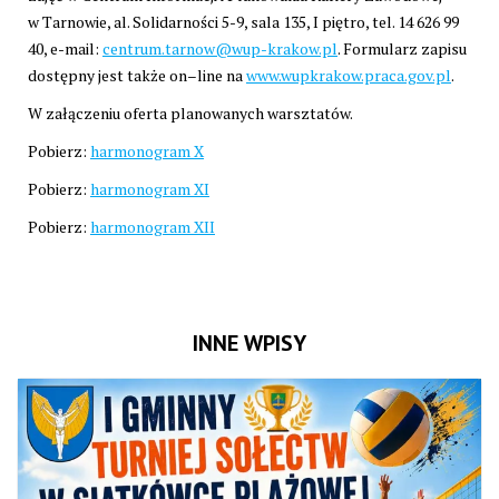
w Tarnowie, al. Solidarności 5-9, sala 135, I piętro, tel. 14 626 99
40, e-mail:
centrum.tarnow@wup-krakow.pl
. Formularz zapisu
dostępny jest także on–line na
www.wupkrakow.praca.gov.pl
.
W załączeniu oferta planowanych warsztatów.
Pobierz:
harmonogram X
Pobierz:
harmonogram XI
Pobierz:
harmonogram XII
INNE WPISY