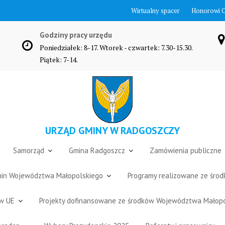
Wirtualny spacer
Honorowi 
Godziny pracy urzędu
Poniedziałek: 8-17. Wtorek - czwartek: 7.30-15.30.
Piątek: 7-14.
URZĄD GMINY W RADGOSZCZY
Samorząd
Gmina Radgoszcz
Zamówienia publiczne
Gmin Województwa Małopolskiego
Programy realizowane ze śro
ów UE
Projekty dofinansowane ze środków Województwa Małop