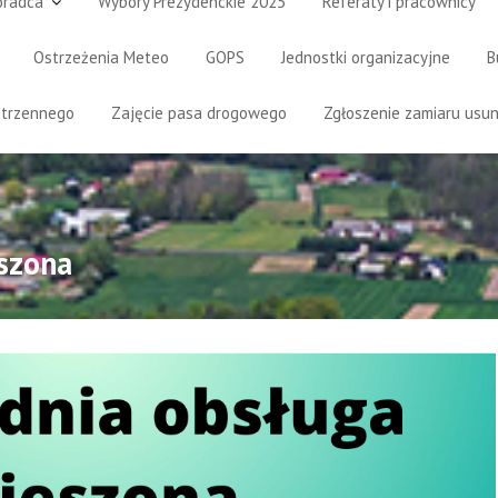
oradca
Wybory Prezydenckie 2025
Referaty i pracownicy
Ostrzeżenia Meteo
GOPS
Jednostki organizacyjne
B
strzennego
Zajęcie pasa drogowego
Zgłoszenie zamiaru usun
szona