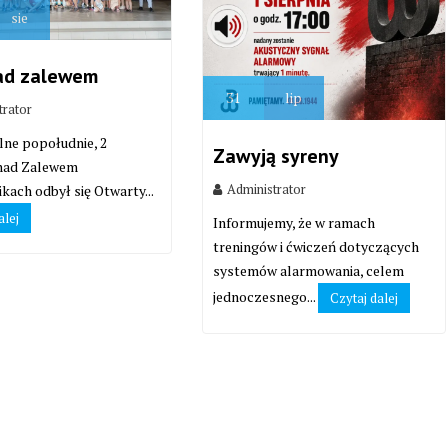
sie
ad zalewem
31
lip
trator
lne popołudnie, 2
Zawyją syreny
 nad Zalewem
Administrator
kach odbył się Otwarty...
alej
Informujemy, że w ramach
treningów i ćwiczeń dotyczących
systemów alarmowania, celem
jednoczesnego...
Czytaj dalej