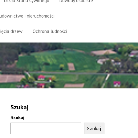
Urząd Stanu Cywilnego
Dowody osobiste
udownictwo i nieruchomości
ięcia drzew
Ochrona ludności
Szukaj
Szukaj
Szukaj