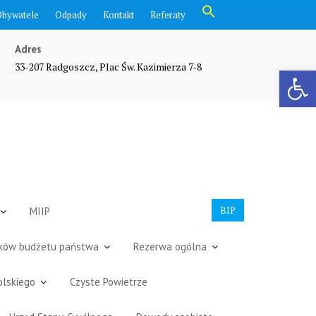
Search
Obywatele
Odpady
Kontakt
Referaty
for:
Search Button
Adres
33-207 Radgoszcz, Plac Św. Kazimierza 7-8
Otwórz pasek narzędzi
BIP
MIIP
dków budżetu państwa
Rezerwa ogólna
olskiego
Czyste Powietrze