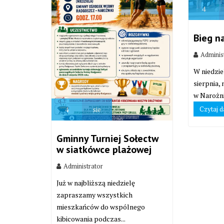
4
Bieg n
Adminis
W niedzie
sierpnia,
w Narożni
Czytaj d
4
sie
Gminny Turniej Sołectw
w siatkówce plażowej
Administrator
Już w najbliższą niedzielę
zapraszamy wszystkich
mieszkańców do wspólnego
kibicowania podczas...