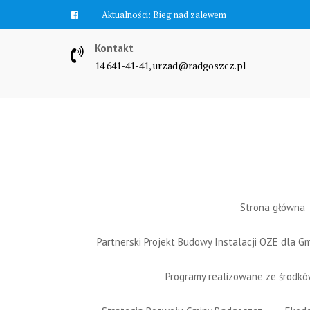
Skip
Aktualności:
Bieg nad zalewem
to
content
Kontakt
14 641-41-41, urzad@radgoszcz.pl
Strona główna
Partnerski Projekt Budowy Instalacji OZE dla 
Programy realizowane ze środk