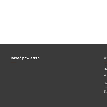
Jakość powietrza
O
Do
w 
Gm
Bi