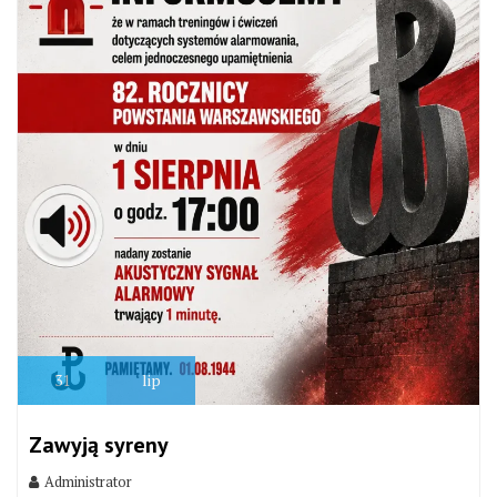
31
lip
Zawyją syreny
Administrator