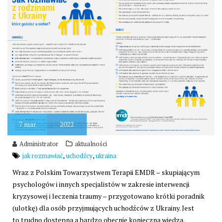
7
mar
2022
Administrator
aktualności
,
,
jak rozmawiać
uchodźcy
ukraina
Wraz z Polskim Towarzystwem Terapii EMDR – skupiającym
psychologów i innych specjalistów w zakresie interwencji
kryzysowej i leczenia traumy – przygotowano krótki poradnik
(ulotkę) dla osób przyjmujących uchodźców z Ukrainy. Jest
to trudno dostępna a bardzo obecnie konieczna wiedza.