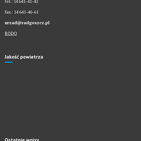
tel.: 14 641-41-41
fax.: 14 641-46-61
urzad@radgoszcz.pl
RODO
Jakość powietrza
Ostatnie wpisy